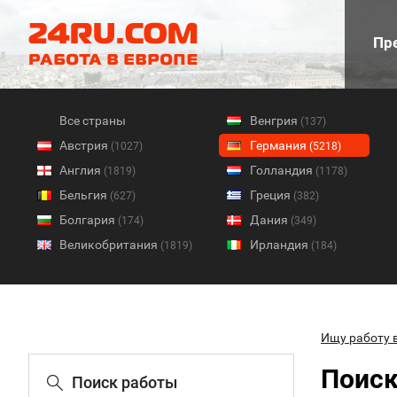
Пре
Все страны
Венгрия
(137)
Австрия
Германия
(1027)
(5218)
Англия
Голландия
(1819)
(1178)
Бельгия
Греция
(627)
(382)
Болгария
Дания
(174)
(349)
Великобритания
Ирландия
(1819)
(184)
Ищу работу 
Поиск
Поиск работы