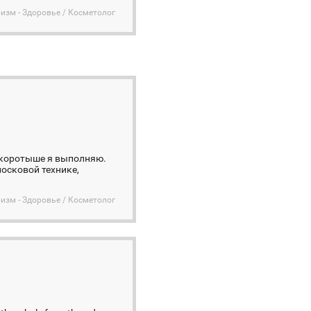
изм - Здоровье / Косметолог
р коротыше я выполняю.
осковой технике,
изм - Здоровье / Косметолог