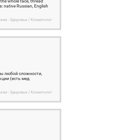
 the whole face, thread
s: native Russian, English
изм - Здоровье / Косметолог
цы любой сложности,
кции (есть мед
изм - Здоровье / Косметолог