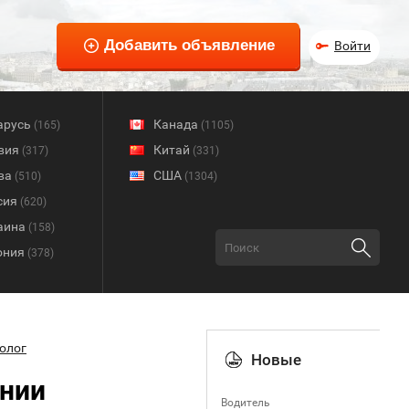
Войти
арусь
Канада
(165)
(1105)
вия
Китай
(317)
(331)
ва
США
(510)
(1304)
сия
(620)
аина
(158)
ония
(378)
олог
Новые
ании
Водитель