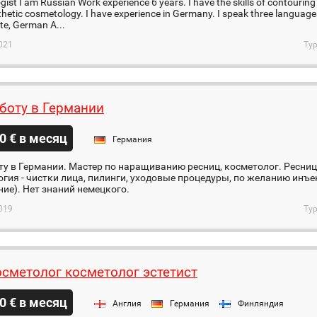
ist I am Russian Work experience 6 years. I have the skills of contouring
esthetic cosmetology. I have experience in Germany. I speak three language
te, German A...
021
Тур
боту в Германии
0 € в месяц
Германия
у в Германии. Мастер по наращиванию ресниц, косметолог. Ресни
гия - чистки лица, пилинги, уходовые процедуры, по желанию инъе
ие). Нет знаний немецкого.
019
Тур
осметолог косметолог эстетист
0 € в месяц
Англия
Германия
Финляндия