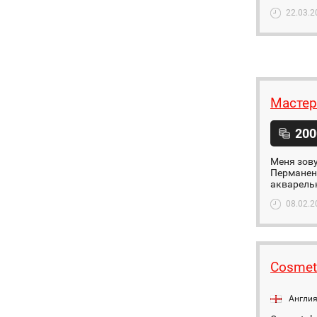
22.03.2
Мастер
200
Меня зову
Перманент
акварельн
08.02.2
Cosmeti
Англи