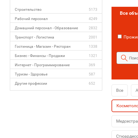
Строительство
5173
Все об
Рабочий персонал
4249
Домашний персонал - Образование
2832
Прожив
Транспорт - Логистика
2001
Гостиница - Магазин - Ресторан
1338
Бизнес - Финансы - Продажи
1321
Интернет - Программирование
369
Туризм - Здоровье
587
Другие профессии
652
Все
Косметол
Медсестра
Стюардес