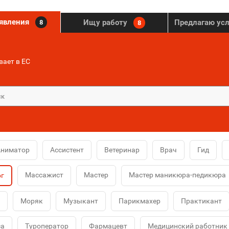
ъявления
Ищу работу
Предлагаю ус
8
8
ает в ЕС
Аниматор
Ассистент
Ветеринар
Врач
Гид
Массажист
Мастер
Мастер маникюра-педикюра
ог
Моряк
Музыкант
Парикмахер
Практикант
са
Туроператор
Фармацевт
Медицинский работник