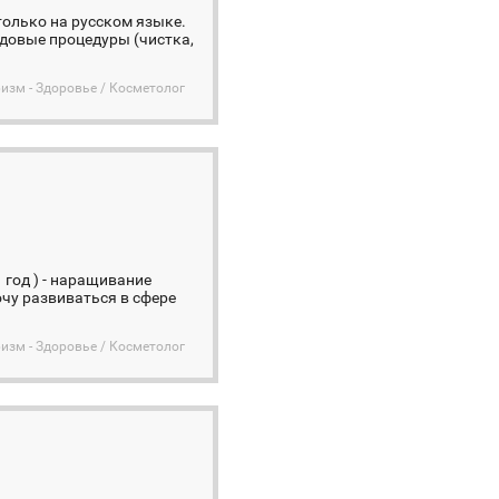
только на русском языке.
одовые процедуры (чистка,
изм - Здоровье / Косметолог
 год ) - наращивание
очу развиваться в сфере
изм - Здоровье / Косметолог