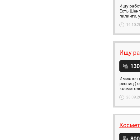
Ищу работ
Есть Шенг
пилинги, 
16.10.2
Ищу ра
130
Имеются д
ресниц ( 
косметоло
28.09.2
Космет
800