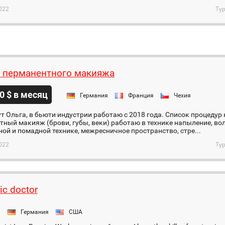
022
Тур
 перманентного макияжа
0 $ в месяц
Германия
Франция
Чехия
т Ольга, в бьюти индустрии работаю с 2018 года. Список процеду
ный макияж (брови, губы, веки) работаю в технике напыление, вол
ой и помадной технике, межресничное пространство, стре...
022
Тур
c doctor
я
Германия
США