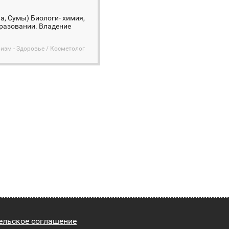
а, Сумы) Биологи- химия,
разовании. Владение
изм - Здоровье / Косметолог
ельское соглашение