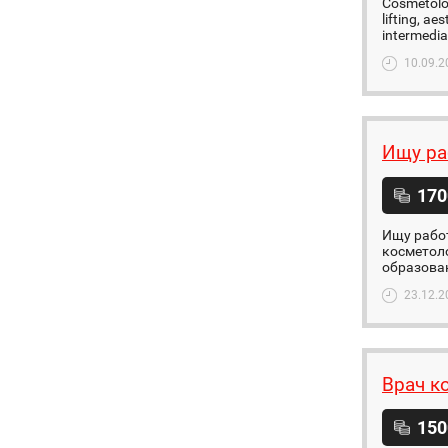
Сosmetolog
lifting, a
intermedia
10.09.2
Ищу ра
170
Ищу работ
косметоло
образован
23.12.2
Врач к
150