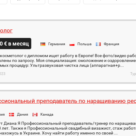
олог
0 € в месяц
Германия
Польша
Франция
осметолог с дипломом ищет работу в Европе! Все фото/видео раб
лены по запросу. Моя специализация: омоложение и оздоровление 
ых процедур: Ультразвуковая чистка лица (аппаратная+р...
023
Тур
сиональный преподаватель по наращиванию ре
ния
Дания
Канада
ут Диана Я Профессиональный преподаватель/тренер по наращива
 лет. Также я Профессиональный свадебный визажист, стаж работ
нахожусь в Украине. Хочу найти работу именно по своей ...