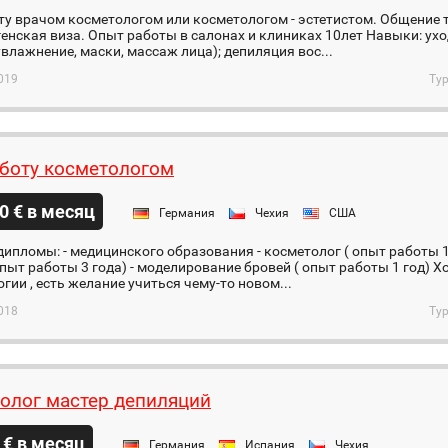
у врачом косметологом или косметологом - эстетистом. Общение 
енская виза. Опыт работы в салонах и клиниках 10лет Навыки: ух
увлажнение, маски, массаж лица); депиляция вос...
019
Тур
боту косметологом
0 € в месяц
Германия
Чехия
США
ипломы: - медицинского образования - косметолог ( опыт работы 1
опыт работы 3 года) - моделирование бровей ( опыт работы 1 год) Х
гии , есть желание учиться чему-то новом...
018
Тур
олог мастер депиляций
 € в месяц
Германия
Испания
Чехия