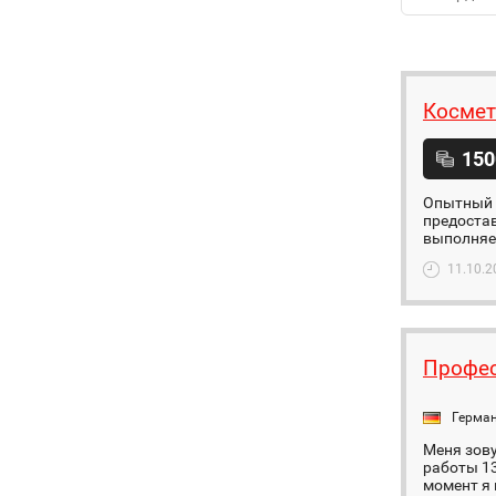
Космет
150
Опытный к
предостав
выполняем
11.10.2
Профес
Герма
Меня зов
работы 13
момент я 