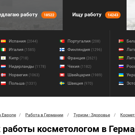
длагаю работу
Ищу работу
18522
14243
Испания
Португалия
Бел
(2044)
(208)
Италия
Финляндия
Лат
(1585)
(1296)
Кипр
Франция
Лит
(718)
(2621)
Нидерланды
Чехия
Рос
(1178)
(1182)
Норвегия
Швейцария
Укр
(1063)
(1989)
Польша
Швеция
Эст
(1331)
(970)
в Европе
Работа в Германии
Туризм - Здоровье
Космет
 работы косметологом в Герм