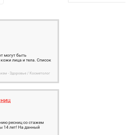
от могут быть
кожи лица и тела. Список
изм - Здоровье / Косметолог
сниц
нию ресниц со стажем
ы 14 лет! На данный