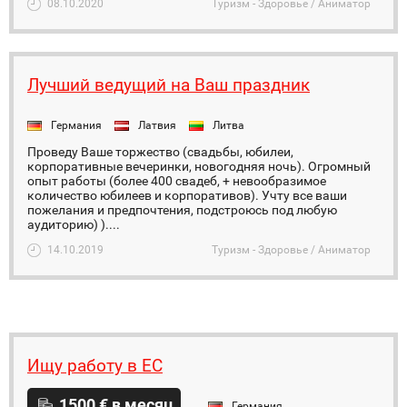
08.10.2020
Туризм - Здоровье / Аниматор
Лучший ведущий на Ваш праздник
Германия
Латвия
Литва
Проведу Ваше торжество (свадьбы, юбилеи,
корпоративные вечеринки, новогодняя ночь). Огромный
опыт работы (более 400 свадеб, + невообразимое
количество юбилеев и корпоративов). Учту все ваши
пожелания и предпочтения, подстроюсь под любую
аудиторию) )....
14.10.2019
Туризм - Здоровье / Аниматор
Ищу работу в ЕС
1500 € в месяц
Германия