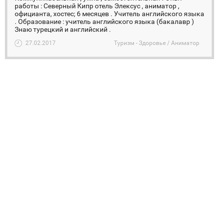
работы : Северный Кипр отель Элексус , аниматор ,
официанта, хостес; 6 месяцев . Учитель английского языка
. Образование : учитель английского языка (бакалавр )
Знаю турецкий и английский .
27.02.2017
Туризм - Здоровье / Аниматор