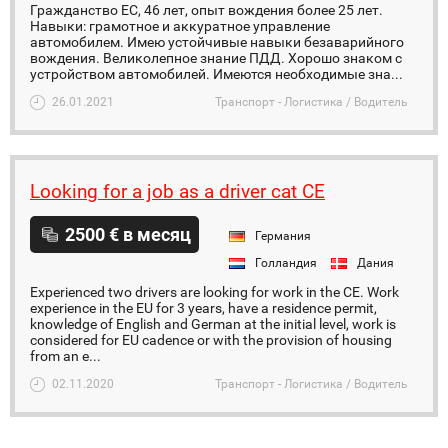
Гражданство ЕС, 46 лет, опыт вождения более 25 лет.
Навыки: грамотное и аккуратное управление
автомобилем. Имею устойчивые навыки безаварийного
вождения. Великолепное знание ПДД. Хорошо знаком с
устройством автомобилей. Имеются необходимые зна...
26.01.2021
Транспорт - Логистика / Водитель
Looking for a job as a driver cat CE
2500 € в месяц
Германия
Голландия
Дания
Experienced two drivers are looking for work in the CE. Work
experience in the EU for 3 years, have a residence permit,
knowledge of English and German at the initial level, work is
considered for EU cadence or with the provision of housing
from an e...
02.11.2020
Транспорт - Логистика / Водитель