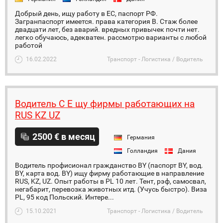
Добрый день, ищу работу в ЕС, паспорт РФ.
Загранпаспорт имеется. права категория B. Стаж более
двадцати лет, без аварий. вредных привычек почти нет.
легко обучаюсь, адекватен. рассмотрю варианты с любой
работой
16.02.2022
Транспорт - Логистика / Водитель
Водитель С Е щу фирмы работающих на
RUS KZ UZ
2500 € в месяц
Германия
Голландия
Дания
Водитель профисионал гражданство BY (паспорт BY, вод.
BY, карта вод. BY) ищу фирму работающие в направление
RUS, KZ, UZ. Опыт работы в PL 10 лет. Тент, рэф, самосвал,
негабарит, перевозка животных итд. (Учусь быстро). Виза
PL, 95 код Польский. Интере...
15.10.2021
Транспорт - Логистика / Водитель