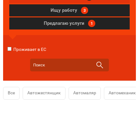
Ищу работу
3
Предлагаю услуги
1
Проживает в ЕС
Все
Автожестянщик
Автомаляр
Автомеханик