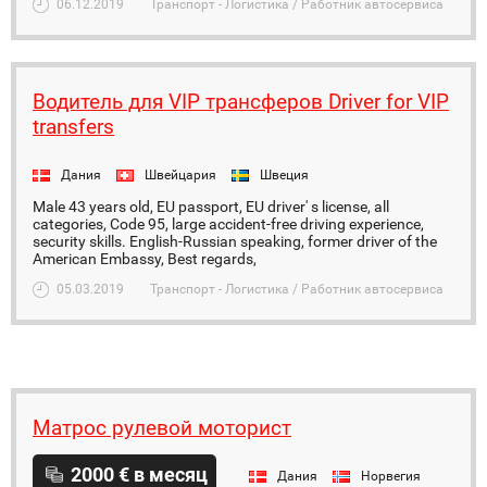
06.12.2019
Транспорт - Логистика / Работник автосервиса
Водитель для VIP трансферов Driver for VIP
transfers
Дания
Швейцария
Швеция
Male 43 years old, EU passport, EU driver' s license, all
categories, Code 95, large accident-free driving experience,
security skills. English-Russian speaking, former driver of the
American Embassy, Best regards,
05.03.2019
Транспорт - Логистика / Работник автосервиса
Матрос рулевой моторист
2000 € в месяц
Дания
Норвегия