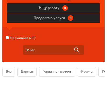
Ищу работу
0
Предлагаю услуги
0
Проживает в ЕС
Все
Бармен
Горничная в отель
Кассир
Ко