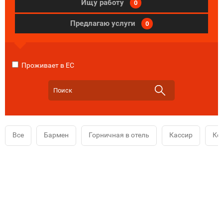
Ищу работу
0
Предлагаю услуги
0
Проживает в ЕС
Все
Бармен
Горничная в отель
Кассир
Ко