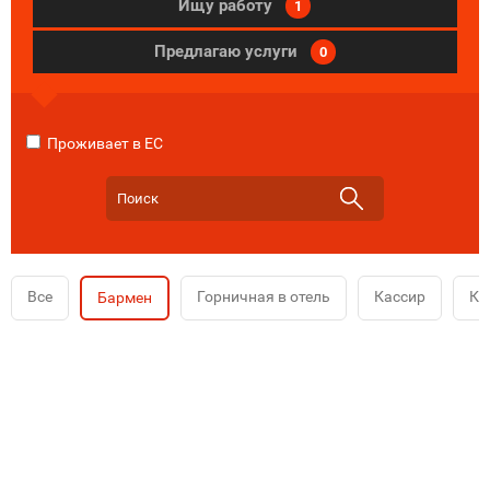
Ищу работу
1
Предлагаю услуги
0
Проживает в ЕС
Все
Горничная в отель
Кассир
Ко
Бармен