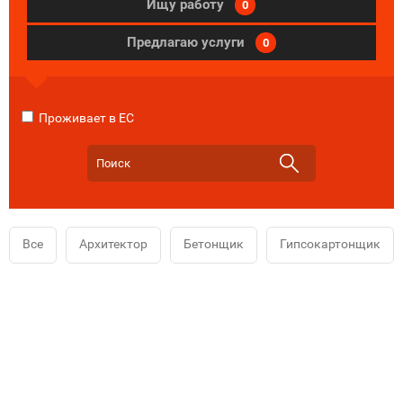
Ищу работу
0
Предлагаю услуги
0
Проживает в ЕС
Все
Архитектор
Бетонщик
Гипсокартонщик