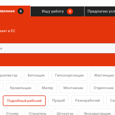
ъявления
Ищу работу
Предлагаю ус
0
0
ает в ЕС
рхитектор
Бетонщик
Гипсокартонщик
Жестянщик
Кровельщик
Маляр
Монтажник
Отделочник
Прораб
Разнорабочий
Са
Подсобный рабочий
Столяр
Строитель
Штукатур
Экскаваторщик