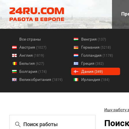
Пре
Все страны
Венгрия
(137)
Австрия
Германия
(1027)
(5218)
Англия
Голландия
(1819)
(1178)
Бельгия
Греция
(627)
(382)
Болгария
Дания
(174)
(349)
Великобритания
Ирландия
(1819)
(184)
Ищу работу 
Поиск
Поиск работы