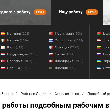
длагаю работу
Ищу работу
18524
14244
Испания
Португалия
Бел
(2045)
(208)
Италия
Финляндия
Лат
(1586)
(1296)
Кипр
Франция
Лит
(718)
(2622)
Нидерланды
Чехия
Рос
(1178)
(1182)
Норвегия
Швейцария
Укр
(1063)
(1989)
Польша
Швеция
Эст
(1331)
(970)
в Европе
Работа в Дании
Строительство
Подсобный р
 работы подсобным рабочим в