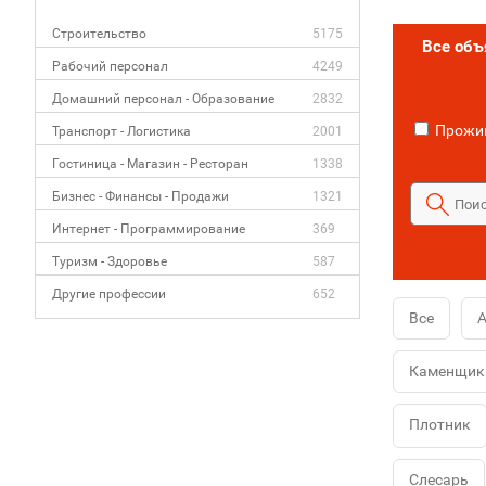
Строительство
5175
Все об
Рабочий персонал
4249
Домашний персонал - Образование
2832
Прожив
Транспорт - Логистика
2001
Гостиница - Магазин - Ресторан
1338
Бизнес - Финансы - Продажи
1321
Интернет - Программирование
369
Туризм - Здоровье
587
Другие профессии
652
Все
А
Каменщик
Плотник
Слесарь