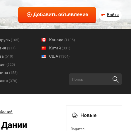
Войти
арусь
Канада
(165)
(1105)
вия
Китай
(317)
(331)
ва
США
(510)
(1304)
сия
(620)
аина
(158)
ония
(378)
абочий
Новые
 Дании
Водитель