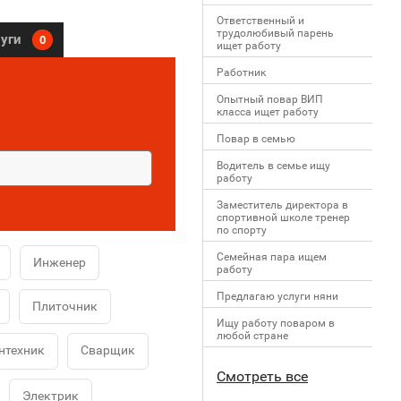
Ответственный и
трудолюбивый парень
луги
0
ищет работу
Работник
Опытный повар ВИП
класса ищет работу
Повар в семью
Водитель в семье ищу
работу
Заместитель директора в
спортивной школе тренер
по спорту
Семейная пара ищем
Инженер
работу
Предлагаю услуги няни
Плиточник
Ищу работу поваром в
любой стране
нтехник
Сварщик
Смотреть все
Электрик