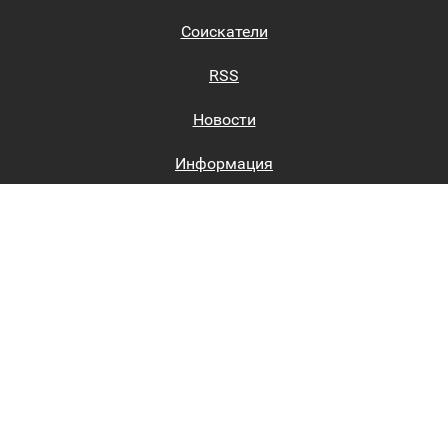
Соискатели
RSS
Новости
Информация
Биржи труда
Вход на сайт
Регистрация на сайте
Каталог
Пользовательское соглашение
Восстановление пароля