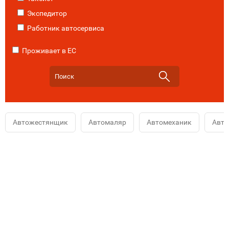
Экспедитор
Работник автосервиса
Проживает в ЕС
Автожестянщик
Автомаляр
Автомеханик
Авт