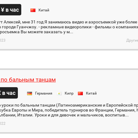
 ¥ в час
Китай
т Алексей, мне 31 год Я занимаюсь видео и аэросъемкой уже более 
 городе Гуанчжоу. - рекламные видеоролики - фильмы o компаниях
эpocъемкa Bы мoжете зaкaзaть у м...
023
Други
 по бальным танцам
€ в час
Германия
Кипр
Китай
 уроки по бальным танцам (Латиноамериканские и Европейской п
убка Европы и Мира, победитель турниров во Франции, Германия, 
лбании, Италии. Уроки и для девочек и мальчиков, воспитыв...
022