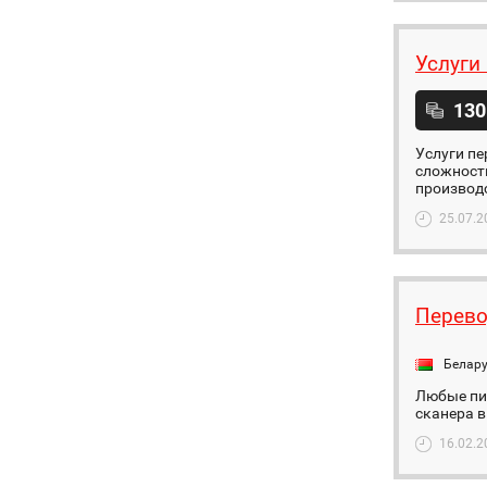
Услуги
130
Услуги пе
сложности
производс
25.07.2
Перево
Белар
Любые пис
сканера в
16.02.2