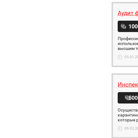
Аудит 
100
Профессио
использов
высшим т
05.01.2
Инспек
500
Осуществ
карантина
которые р
09.03.2