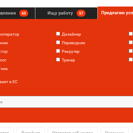
Предлагаю ус
явления
Ищу работу
65
57
ооператор
Дизайнер
нник
Переводчик
ктор
Рекрутер
лог
Тренер
тник
ает в ЕС