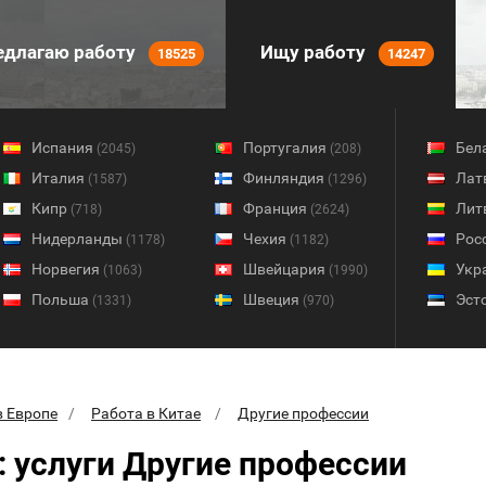
длагаю работу
Ищу работу
18525
14247
Испания
Португалия
Бел
(2045)
(208)
Италия
Финляндия
Лат
(1587)
(1296)
Кипр
Франция
Лит
(718)
(2624)
Нидерланды
Чехия
Рос
(1178)
(1182)
Норвегия
Швейцария
Укр
(1063)
(1990)
Польша
Швеция
Эст
(1331)
(970)
в Европе
Работа в Китае
Другие профессии
: услуги Другие профессии