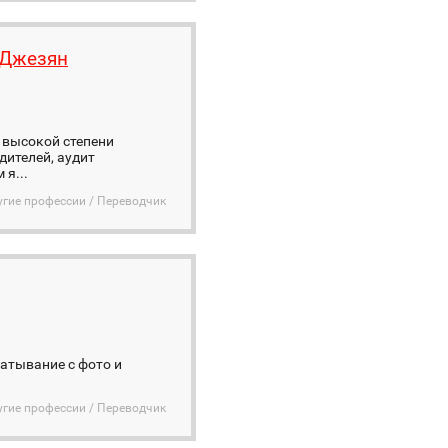
 Джезян
 высокой степени
дителей, аудит
я...
угие профессии / Переводчик
атывание с фото и
угие профессии / Переводчик