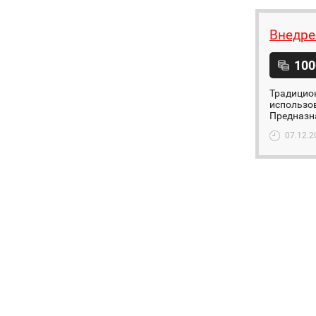
Внедре
100
Традицио
использо
Предназна
07.12.2