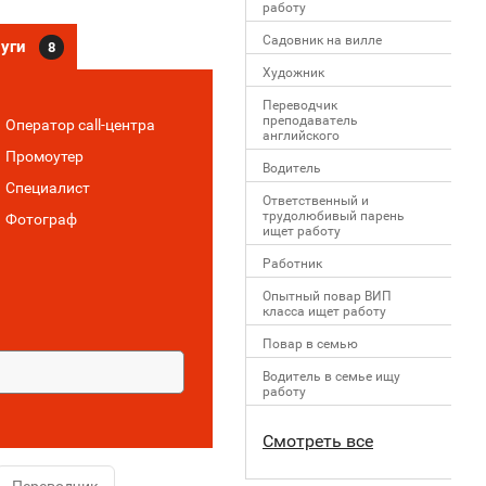
работу
Садовник на вилле
луги
8
Художник
Переводчик
преподаватель
Оператор call-центра
английского
Промоутер
Водитель
Специалист
Ответственный и
трудолюбивый парень
Фотограф
ищет работу
Работник
Опытный повар ВИП
класса ищет работу
Повар в семью
Водитель в семье ищу
работу
Смотреть все