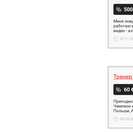
500
Меня зову
работаю в
видеo - а
27.11.2
Тренер
60 
Преподаю
Чемпион к
Польши, А
03.09.2