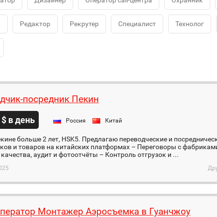
атор
Дизайнер
Оператор call-центра
Охранник
р
Редактор
Рекрутер
Специалист
Технолог
дчик-посредник Пекин
 $ в день
Россия
Китай
кине больше 2 лет, HSK5. Предлагаю переводческие и посредническ
ков и товаров на китайских платформах – Переговоры с фабрикам
качества, аудит и фотоотчёты – Контроль отгрузок и ...
025
Др
ператор Монтажер Аэросъемка в Гуанчжоу