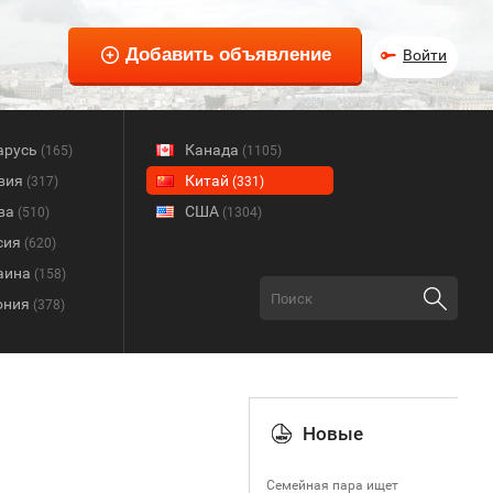
Войти
арусь
Канада
(165)
(1105)
вия
Китай
(317)
(331)
ва
США
(510)
(1304)
сия
(620)
аина
(158)
ония
(378)
Новые
Семейная пара ищет