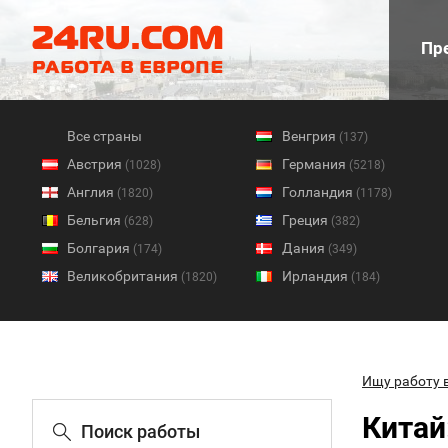
Пре
Все страны
Венгрия
(137)
Австрия
Германия
(1028)
(5218)
Англия
Голландия
(1820)
(1178)
Бельгия
Греция
(628)
(382)
Болгария
Дания
(174)
(349)
Великобритания
Ирландия
(1820)
(184)
Ищу работу 
Китай
Поиск работы