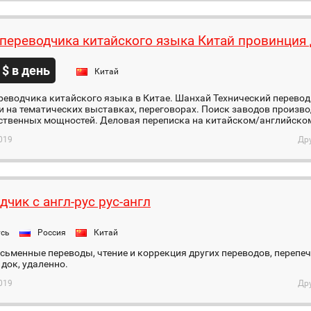
 переводчика китайского языка Китай провинция
 $ в день
Китай
реводчика китайского языка в Китае. Шанхай Технический перевод
 на тематических выставках, переговорах. Поиск заводов произво
твенных мощностей. Деловая переписка на китайском/английском 
019
Др
дчик с англ-рус рус-англ
усь
Россия
Китай
ьменные переводы, чтение и коррекция других переводов, перепеч
 док, удаленно.
019
Др