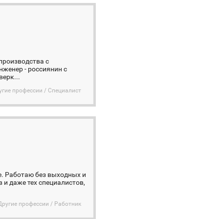
производства с
женер - россиянин с
ерк...
угие профессии / Специалист
. Работаю без выходных и
 и даже тех специалистов,
Другие профессии / Работник