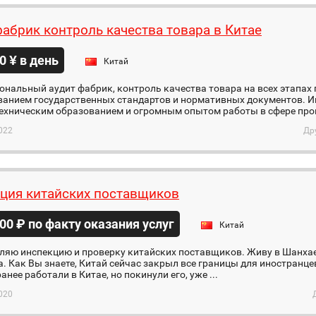
фабрик контроль качества товара в Китае
0 ¥ в день
Китай
нальный аудит фабрик, контроль качества товара на всех этапах 
анием государственных стандартов и нормативных документов. Ин
ехническим образованием и огромным опытом работы в сфере пров
022
Др
ция китайских поставщиков
00 ₽ по факту оказания услуг
Китай
ляю инспекцию и проверку китайских поставщиков. Живу в Шанхае
. Как Вы знаете, Китай сейчас закрыл все границы для иностранцев
анее работали в Китае, но покинули его, уже ...
020