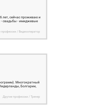
6 лет, сейчас проживаю и
 - свадьбы - имиджевые
е профессии / Видеооператор
рограмм). Многократный
Нидерланды, Болгарии,
Другие профессии / Тренер