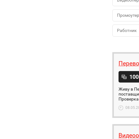
Видеоопер
Промоуте
Работник
Перево
100
Живу в Пе
поставщи
Проверка 
08.05.2
Видеоо