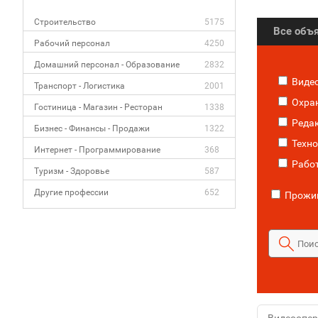
Строительство
5175
Все объ
Рабочий персонал
4250
Домашний персонал - Образование
2832
Виде
Транспорт - Логистика
2001
Охра
Гостиница - Магазин - Ресторан
1338
Реда
Бизнес - Финансы - Продажи
1322
Техно
Интернет - Программирование
368
Рабо
Туризм - Здоровье
587
Другие профессии
652
Прожив