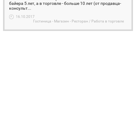
байера 5 лет, а в торговле - больше 10 лет (от продавца-
консульт...
16.10.2017
Гостиница - Магазин - Ресторан / Работа в торговле