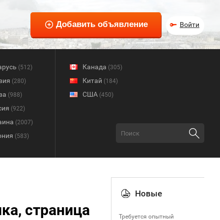
Войти
арусь
Канада
(512)
(305)
вия
Китай
(280)
(184)
ва
США
(988)
(450)
сия
(922)
аина
(2007)
ония
(583)
Новые
ика, страница
Требуется опытный