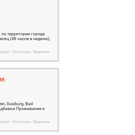
 по территории города
сяц (48 часов в неделю),
спорт - Логистика / Водитель
ии
n, Duisburg, Bad
 надбавки Проживание и
спорт - Логистика / Водитель