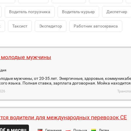
Водитель погрузчика
Водитель-курьер
Диспетчер
к
Таксист
Экспедитор
Работник автосервиса
 молодые мужчины
ндия
одые мужчины, от 20-35 лет. Энергичные, здоровые, коммуникабе
ого языка. Полная ставка, зарплата договорная. Мойка находится 
026
Транспо
тся водители для международных перевозок CE
0€ в месяц
Германия
Польша
Литва