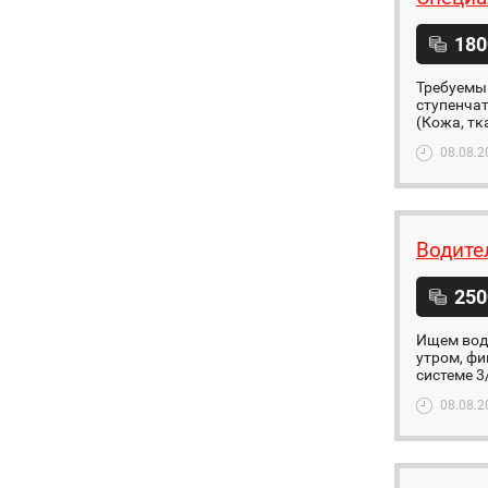
180
Требуемый
ступенчат
(Кожа, тк
08.08.2
Водите
250
Ищем вод
утром, фи
системе 3/
08.08.2