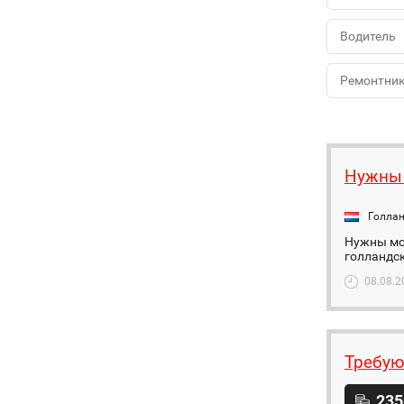
Водитель
Ремонтни
Нужны
Голла
Нужны мол
голландск
08.08.2
Требую
235