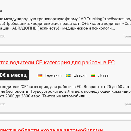
а
ю международную транспортную фирму " AR Trucking" требуются води
ра) Требования: - водительские права кат. С+Е - карта водителя - С
ции - АDR/ДОПНВ ( если есть) - медицинское и психологи...
026
Тран
тся водители СЕ категория для работы в ЕС
0€ в месяц
Германия
Швеция
Литва
 водители "СЕ" категория, для работы в ЕС. Возраст: от 25 до 60 ле
 не беспокоить! Трудоустройство в Литве, с последующей командир
от 2300 до 2800 евро. Тентовые автомобили-...
026
Тран
лист в области ухода за автомобилями