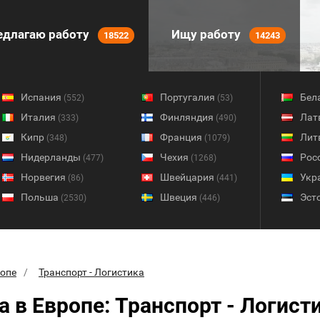
длагаю работу
Ищу работу
18522
14243
Испания
Португалия
Бел
(552)
(53)
Италия
Финляндия
Лат
(333)
(490)
Кипр
Франция
Лит
(348)
(1079)
Нидерланды
Чехия
Рос
(477)
(1268)
Норвегия
Швейцария
Укр
(86)
(441)
Польша
Швеция
Эст
(2530)
(446)
ропе
Транспорт - Логистика
а в Европе: Транспорт - Логист