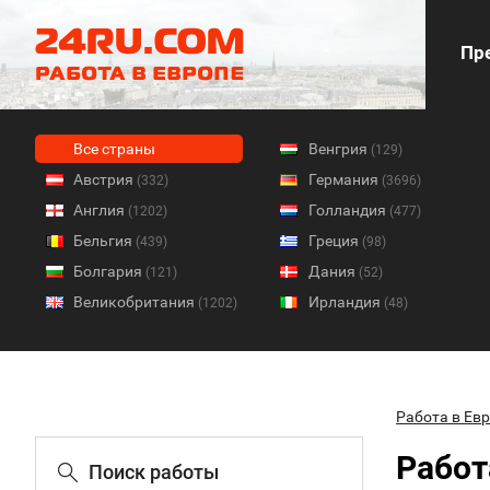
Пре
Все страны
Венгрия
(129)
Австрия
Германия
(332)
(3696)
Англия
Голландия
(1202)
(477)
Бельгия
Греция
(439)
(98)
Болгария
Дания
(121)
(52)
Великобритания
Ирландия
(1202)
(48)
Работа в Ев
Работ
Поиск работы