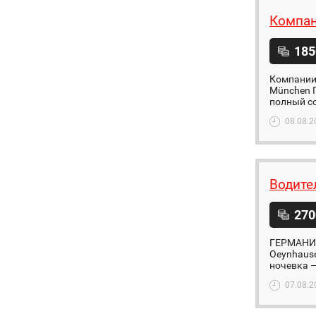
Компан
185
Компании 
München Г
полный со
08.08.2
Водите
270
ГЕРМАНИЯ 
Oeynhause
ночевка —
07.08.2