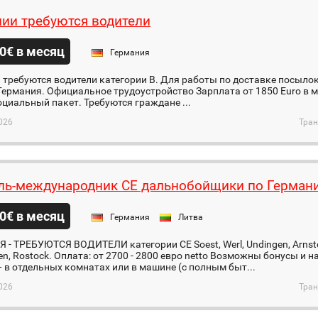
ии требуются водители
0€ в месяц
Германия
требуются водители категории B. Для работы по доставке посылок
ермания. Официальное трудоустройство Зарплата от 1850 Euro в ме
циальный пакет. Требуются граждане ...
026
Тран
ль-международник СЕ дальнобойщики по Герман
0€ в месяц
Германия
Литва
- ТРЕБУЮТСЯ ВОДИТЕЛИ категории CE Soest, Werl, Undingen, Arnstei
n, Rostock. Оплата: от 2700 - 2800 евро netto Возможны бонусы и
 в отдельных комнатах или в машине (с полным быт...
026
Тран