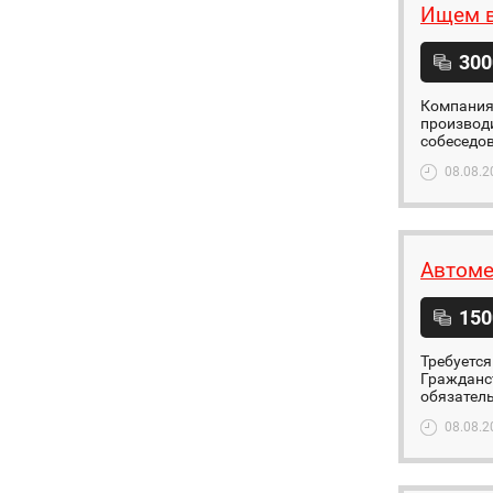
Ищем в
300
Компания
производи
собеседов
08.08.2
Автоме
150
Требуется
Гражданст
обязатель
08.08.2