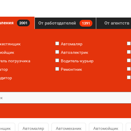
вления
От работодателей
От агентств
2001
1391
жестянщик
Автомаляр
мойщик
Автоэлектрик
ель погрузчика
Водитель-курьер
атор
Ремонтник
едитор
янщик
Автомаляр
Автомеханик
Автомойщик