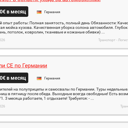
0€ в месяц
Германия
 опыт работы: Полная занятость, полный день Обязанности: Качест
ая мойка кузова. Качественная уборка солона автомобиля. Глубо
ань, потолок, ковролин, тканевые и кожаные обивки) ...
026
Транспорт - Логи
ли СЕ по Германии
0€ в месяц
Германия
ителей на полуприцепы и самосвалы по Германии. Туры недельные.
ниш в пятницу после обеда. Выходные всегда свободные! Есть воз
1. 3 месяца работаете, 1 отдыхаете! Требуется: - ...
026
Тран