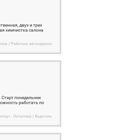
венная, двух и трех
кая химчистка салона
стика / Работник автосервиса
 Старт понедельник
можность работать по
спорт - Логистика / Водитель