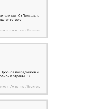
тели кат. С (Польша, г.
видетельство о
спорт - Логистика / Водитель
т. Просьба посредников и
овкой в страны ЕС.
спорт - Логистика / Водитель