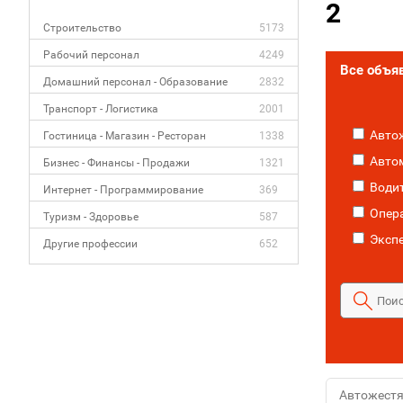
2
Строительство
5173
Рабочий персонал
4249
Все объя
Домашний персонал - Образование
2832
Транспорт - Логистика
2001
Авто
Гостиница - Магазин - Ресторан
1338
Авто
Бизнес - Финансы - Продажи
1321
Водит
Интернет - Программирование
369
Опер
Туризм - Здоровье
587
Эксп
Другие профессии
652
Автожест