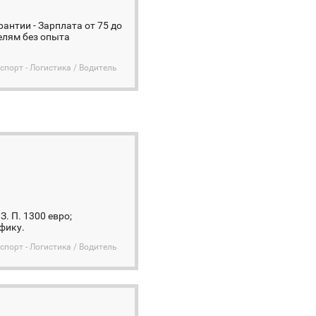
антии - Зарплата от 75 до
телям без опыта
спорт - Логистика / Водитель
. П. 1300 евро;
фику.
спорт - Логистика / Водитель