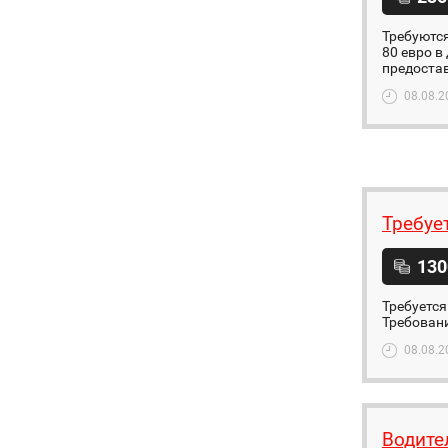
Требуются
80 евро в
предостав
08.08.2
Требуе
130
Требуется
Требовани
08.08.2
Bодите