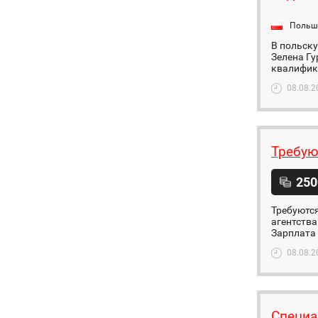
Польш
В польску
Зелена Гу
квалифика
08.08.2
Требую
250
Требуются
агентства
Зарплата 
08.08.2
Специа