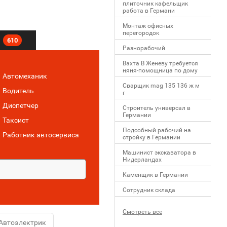
плиточник кафельщик
работa в Германи
Mонтаж офисных
перегородок
610
Разнорабочий
Вахта В Женеву требуется
няня-помощница по дому
Автомеханик
Сварщик mag 135 136 ж м
Водитель
г
Диспетчер
Строитель универсал в
Германии
Таксист
Подсобный рабочий на
Работник автосервиса
стройку в Германии
Машинист экскаватора в
Нидерландах
Каменщик в Германии
Сотрудник склада
Смотреть все
Автоэлектрик