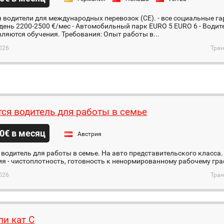
 водители для международных перевозок (CE). - все социальные гар
 день 2200-2500 €/мес - Автомобильный парк EURO 5 EURO 6 - Води
ляются обучения. Требования: Опыт работы в...
026
Тран
тся водитель для работы в семье
0€ в месяц
Австрия
 водитель для работы в семье. На авто представительского класса. З
я - чистоплотность, готовность к ненормированному рабочему гра
026
Тран
ли кат С