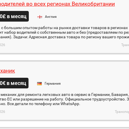
одителей во всех регионах Великобритании
0£ в месяц
Англия
 с большим опытом работы на рынке доставки товаров в регионах
т набор водителей с собственным авто и без (предоставляем по р
ания). Задачи: Адресная доставка товара по региону вашего прожи
026
Тран
ханик
0€ в месяц
Германия
 механик для ремонта легковых авто в сервис в Германии, Бавария,
во ЕС или разрешение на работу. Официальное трудоустройство. З
но. Все детали по телефону или WhatsApp.
026
Транспо