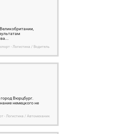
 Великобритании,
езультатам
ва...
спорт - Логистика / Водитель
 город Вюрцбург.
нание немецкого не
рт - Логистика / Автомеханик