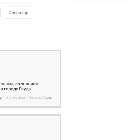
Оператор
льные, со знанием
в городе Гауда.
рт - Логистика / Автомойщик