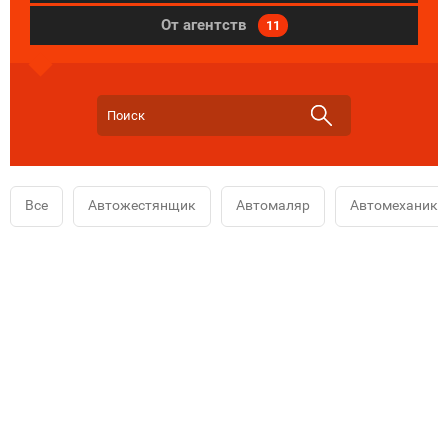
От агентств
11
Все
Автожестянщик
Автомаляр
Автомеханик