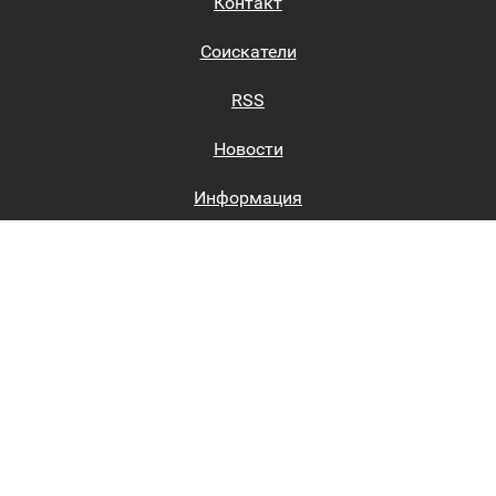
Контакт
Соискатели
RSS
Новости
Информация
Биржи труда
Вход на сайт
Регистрация на сайте
Каталог
Пользовательское соглашение
Восстановление пароля