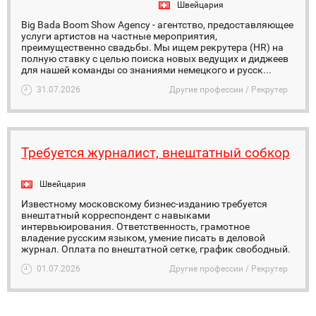
Швейцария
Big Bada Boom Show Agency - агентство, предоставляющее
услуги артистов на частные мероприятия,
преимущественно свадьбы. Мы ищем рекрутера (HR) на
полную ставку с целью поиска новых ведущих и диджеев
для нашей команды со знаниями немецкого и русск...
31.07.2026
Другие профессии / Рекрутер
Требуется журналист, внештатный собкор
Швейцария
Известному московскому бизнес-изданию требуется
внештатный корреспондент с навыками
интервьюирования. Ответственность, грамотное
владение русским языком, умение писать в деловой
журнал. Оплата по внештатной сетке, график свободный.
01.07.2026
Другие профессии / Рекрутер