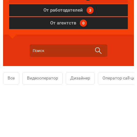
От работодателей
3
От агентств
0
Все
Видеооператор
Дизайнер
Оператор call-це