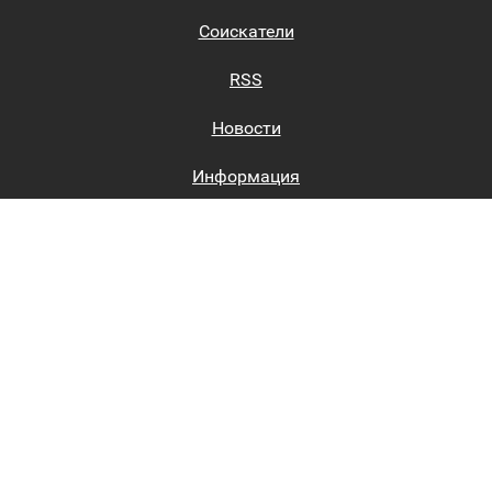
Соискатели
RSS
Новости
Информация
Биржи труда
Вход на сайт
Регистрация на сайте
Каталог
Пользовательское соглашение
Восстановление пароля