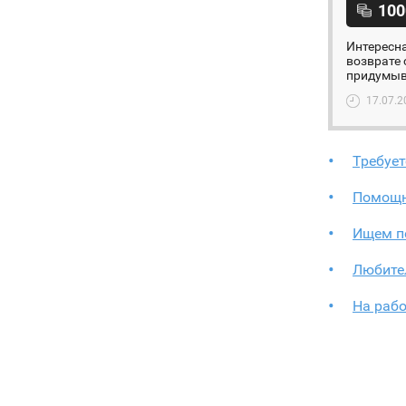
100
Интересна
возврате 
придумыва
17.07.2
Требуе
Помощн
Ищем п
Любите
На рабо