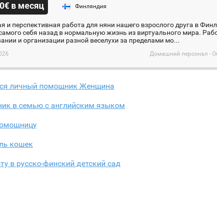
0€ в месяц
Финляндия
я и перспективная работа для няни нашего взрослого друга в Финл
самого себя назад в нормальную жизнь из виртуального мира. Раб
нии и организации разной веселухи за пределами мо...
026
Домашний персонал - О
тся личный помощник Женщина
ик в семью с английским языком
омощницу
ль кошек
ту в русско-финский детский сад