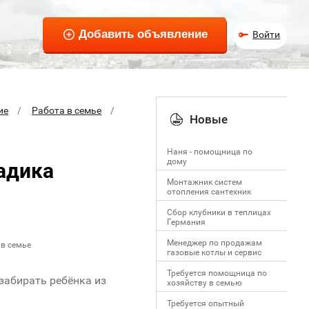
Войти
ие
Работа в семье
Новые
Наня - помощница по
дому
адика
Монтажник систем
отопления сантехник
Сбор клубники в теплицах
Германия
Менеджер по продажам
 в семье
газовые котлы и сервис
Требуется помощница по
забирать ребёнка из
хозяйству в семью
Требуется опытный