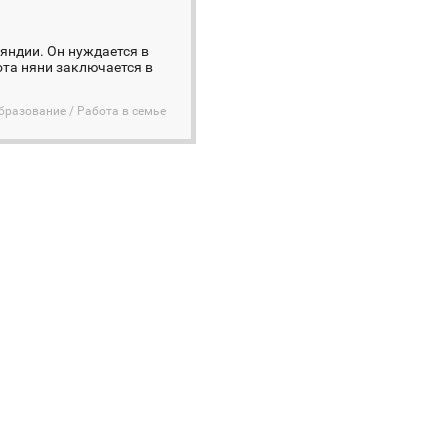
яндии. Он нуждается в
ота няни заключается в
бразование / Работа в семье