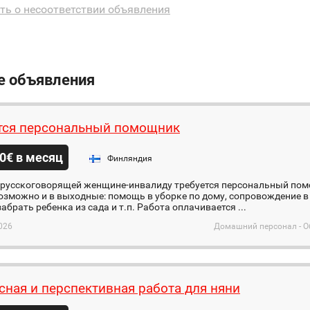
ть о несоответствии объявления
е объявления
тся персональный помощник
0€ в месяц
Финляндия
 русскоговорящей женщине-инвалиду требуется персональный помо
озможно и в выходные: помощь в уборке по дому, сопровождение в 
забрать ребенка из сада и т.п. Работа оплачивается ...
026
Домашний персонал - О
сная и перспективная работа для няни