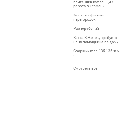
плиточник кафельщик
работa в Германи
Mонтаж офисных
перегородок
Разнорабочий
Вахта В Женеву требуется
няня-помощница по дому
Сварщик mag 135 136 ж м
г
Смотреть все