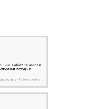
щник. Работа 20 часов в
спортзал, походы в
бразование / Работа в семье