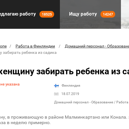
длагаю работу
Ищу работу
18525
14247
ропе
Работа в Финляндии
Домашний персонал - Образован
 забирать ребенка из садика
енщину забирать ребенка из с
 не указана
Финляндия
18.07.2019
Домашний персонал - Образование / Работа
у, в проживающую в районе Малминкартано или Конала. 
аза в неделю примерно.