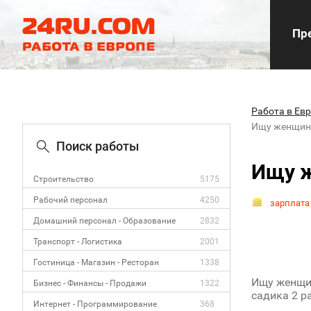
Пре
Работа в Ев
Ищу женщину
Поиск работы
Ищу ж
Строительство
5175
Рабочий персонал
4250
зарплата
Домашний персонал - Образование
2832
Транспорт - Логистика
2001
Гостиница - Магазин - Ресторан
1338
Ищу женщин
Бизнес - Финансы - Продажи
1322
садика 2 р
Интернет - Программирование
368