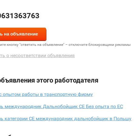
0631363763
дите кнопку "ответить на объявление" – отключите блокировщики рекламы
ть о несоответствии объявления
объявления этого работодателя
 с опытом работы в транспортную фирму
ль международник Дальнобойщик СЕ Без опыта по ЕС
ль категории СЕ международник дальнобойщик в Польшу