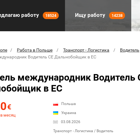
длагаю работу
Ищу работу
18524
14238
ропе
Работа в Польше
Транспорт - Логистика
Водитель
ждународник Водитель СЕ Дальнобойщик в ЕС
ель международник Водитель 
обойщик в ЕС
00
Польша
€
Украина
 в месяц
03.08.2026
Транспорт - Логистика / Водитель