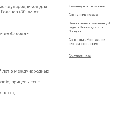
- международников для
Каменщик в Германии
Голенев (30 км от
Сотрудник склада
Нужна няня к мальчику 4
года в Ниццу далее в
Лондон
чие 95 кода -
Сантехник Монтажник
систем отопления
Смотреть все
7 лет в международных
nia, прицепы тент -
 нетто;