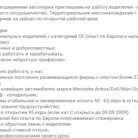
расширением автопарка приглашаем на работу водителей 
ого сотрудничества. Территориальное местонахождение г. 
рием на сейчас по открытой рабочей визе.
щем:
ональных водителей с категорией СЕ (опыт по Европе и нали
тво)
енных и добросовестных;
 работать и зарабатывать;
свою непростую профессию.
но работать у нас:
ижная постоянно развивающаяся фирма с опытом более 2
;
а новейших автомобилях марки Mercedes Actros/Daf/Man/Sca
ф - холодильник;
уем стабильная и своевременная оплата 50 - 63 евро в сутки
егальное трудоустройство;
в открытии 95 кода (если кат С открыта до 09.09.2009).
телей без опыта по Европе оплачиваемая стажировка;
ая обратная связь с водителем;
емый ставкой отпуск;
 профессионалами своего дела.