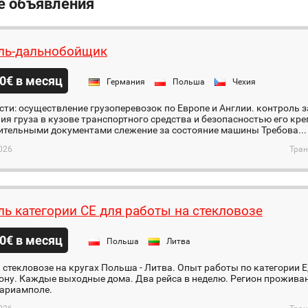
е объявления
ль-дальнобойщик
0€ в месяц
Германия
Польша
Чехия
ти: осуществление грузоперевозок по Европе и Англии. контроль 
я груза в кузове транспортного средства и безопасностью его кре
ительными документами слежение за состояние машины Требова...
026
Тран
ль категории СЕ для работы на стекловозе
0€ в месяц
Польша
Литва
 стекловозе на кругах Польша - Литва. Опыт работы по категории Е
ону. Каждые выходные дома. Два рейса в неделю. Регион проживан
Мариамполе.