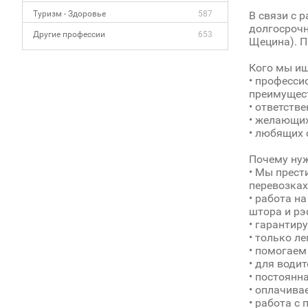
Туризм - Здоровье
587
В связи с 
долгосрочн
Другие профессии
653
Щецина). П
Кого мы и
• професси
преимущес
• ответств
• желающих
• любящих 
Почему нуж
• Мы прест
перевозках
• работа н
штора и рэ
• гарантир
• только л
• помогаем 
• для води
• постоянн
• оплачива
• работа с