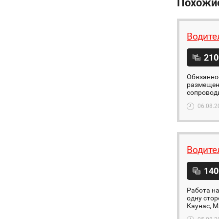
Похожи
Водите
210
Обязаннос
размещени
сопровод
06.08.2
Водите
140
Работа на
одну стор
Каунас, 