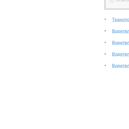
05.08.2
Транспо
Водите
Водите
Водител
Водител