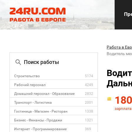
Пре
Работа в Ев
Водитель ме
Поиск работы
Водит
Строительство
5174
Дальн
Рабочий персонал
4249
Домашний персонал - Образование
2832
18
Транспорт - Логистика
2001
зарплата
Гостиница - Магазин - Ресторан
1338
Бизнес - Финансы - Продажи
1321
Интернет - Программирование
369