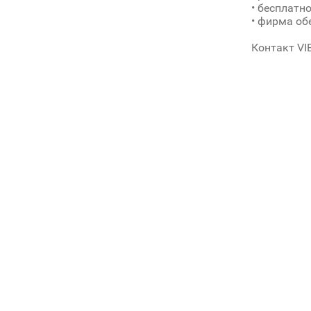
• бесплатн
• фирма об
Контакт VI