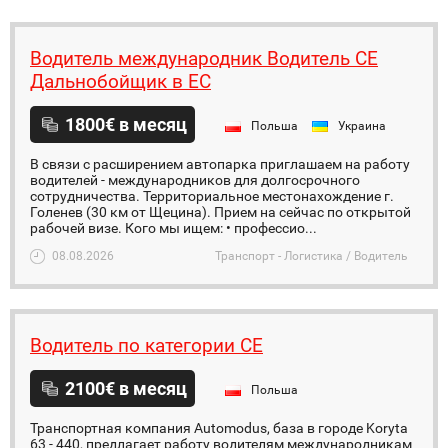
Водитель международник Водитель СЕ
Дальнобойщик в ЕС
1800€ в месяц
Польша
Украина
В связи с расширением автопарка приглашаем на работу
водителей - международников для долгосрочного
сотрудничества. Территориальное местонахождение г.
Голенев (30 км от Щецина). Прием на сейчас по открытой
рабочей визе. Кого мы ищем: • профессио...
08.08.2026
Транспорт - Логистика / Водитель
Водитель по категории СЕ
2100€ в месяц
Польша
Транспортная компания Automodus, база в городе Koryta
63 - 440, предлагает работу водителям международникам