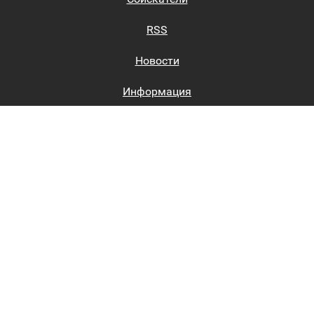
RSS
Новости
Информация
Биржи труда
Вход на сайт
Регистрация на сайте
Каталог
Пользовательское соглашение
Восстановление пароля
Реклама на сайте