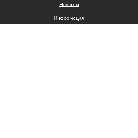
Новости
Информация
Биржи труда
Вход на сайт
Регистрация на сайте
Каталог
Пользовательское соглашение
Восстановление пароля
Реклама на сайте