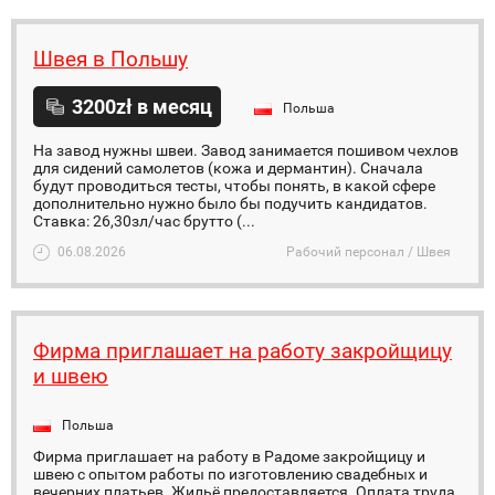
Швея в Польшу
3200zł в месяц
Польша
На завод нужны швеи. Завод занимается пошивом чехлов
для сидений самолетов (кожа и дермантин). Сначала
будут проводиться тесты, чтобы понять, в какой сфере
дополнительно нужно было бы подучить кандидатов.
Ставка: 26,30зл/час брутто (...
06.08.2026
Рабочий персонал / Швея
Фирма приглашает на работу закройщицу
и швею
Польша
Фирма приглашает на работу в Радоме закройщицу и
швею с опытом работы по изготовлению свадебных и
вечерних платьев. Жильё предоставляется. Оплата труда