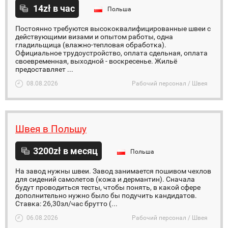
14zł в час
Польша
Постоянно требуются высококвалифицированные швеи с
действующими визами и опытом работы, одна
гладильщица (влажно-тепловая обработка).
Официальное трудоустройство, оплата сдельная, оплата
своевременная, выходной - воскресенье. Жильё
предоставляет ...
08.08.2026
Рабочий персонал / Швея
Швея в Польшу
3200zł в месяц
Польша
На завод нужны швеи. Завод занимается пошивом чехлов
для сидений самолетов (кожа и дермантин). Сначала
будут проводиться тесты, чтобы понять, в какой сфере
дополнительно нужно было бы подучить кандидатов.
Ставка: 26,30зл/час брутто (...
06.08.2026
Рабочий персонал / Швея