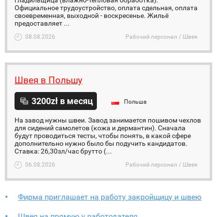
гладильщица (влажно-тепловая обработка).
Официальное трудоустройство, оплата сдельная, оплата
своевременная, выходной - воскресенье. Жильё
предоставляет ...
08.08.2026
Рабочий персонал / Швея
Швея в Польшу
3200zł в месяц
Польша
На завод нужны швеи. Завод занимается пошивом чехлов
для сидений самолетов (кожа и дермантин). Сначала
будут проводиться тесты, чтобы понять, в какой сфере
дополнительно нужно было бы подучить кандидатов.
Ставка: 26,30зл/час брутто (...
06.08.2026
Рабочий персонал / Швея
Фирма приглашает на работу закройщицу и швею
Швея на прямую у работодателя