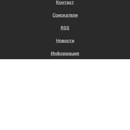
Контакт
Соискатели
RSS
Новости
Информация
Биржи труда
Вход на сайт
Регистрация на сайте
Каталог
Пользовательское соглашение
Восстановление пароля