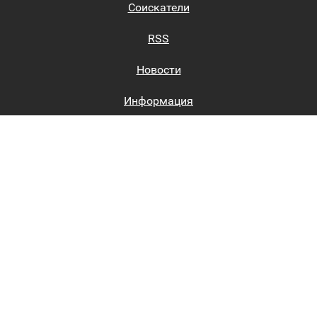
Соискатели
RSS
Новости
Информация
Биржи труда
Вход на сайт
Регистрация на сайте
Каталог
Пользовательское соглашение
Восстановление пароля