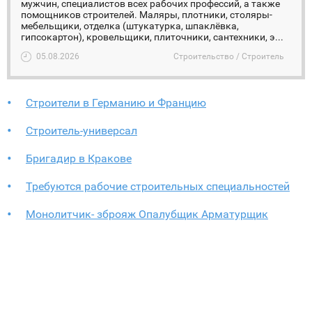
мужчин, специалистов всех рабочих профессий, а также
помощников строителей. Маляры, плотники, столяры-
мебельщики, отделка (штукатурка, шпаклёвка,
гипсокартон), кровельщики, плиточники, сантехники, э...
05.08.2026
Строительство / Строитель
Строители в Германию и Францию
Строитель-универсал
Бригадир в Кракове
Требуются рабочие строительных специальностей
Монолитчик- зброяж Опалубщик Арматурщик