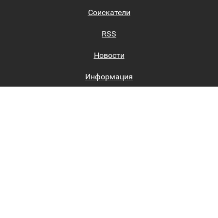
Соискатели
RSS
Новости
Информация
Биржи труда
Вход на сайт
Регистрация на сайте
Каталог
Пользовательское соглашение
Восстановление пароля