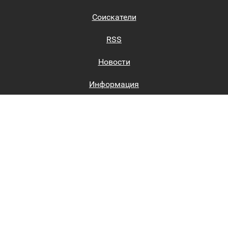
Соискатели
RSS
Новости
Информация
Биржи труда
Вход на сайт
Регистрация на сайте
Каталог
Пользовательское соглашение
Восстановление пароля