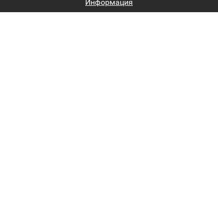
Информация
Биржи труда
Вход на сайт
Регистрация на сайте
Каталог
Пользовательское соглашение
Восстановление пароля
Реклама на сайте