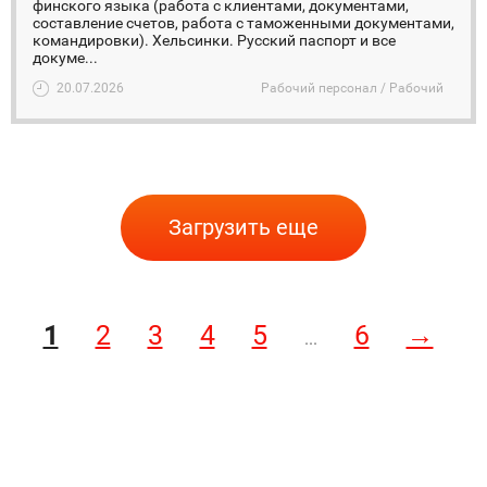
финского языка (работа с клиентами, документами,
составление счетов, работа с таможенными документами,
командировки). Хельсинки. Русский паспорт и все
докуме...
20.07.2026
Рабочий персонал / Рабочий
Загрузить еще
1
2
3
4
5
6
→
...