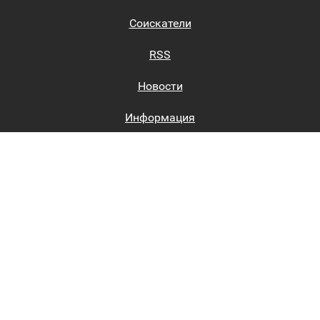
Соискатели
RSS
Новости
Информация
Биржи труда
Вход на сайт
Регистрация на сайте
Каталог
Пользовательское соглашение
Восстановление пароля