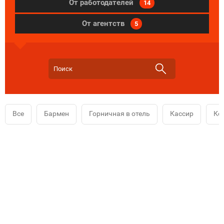
От работодателей
14
От агентств
5
Все
Бармен
Горничная в отель
Кассир
Ко