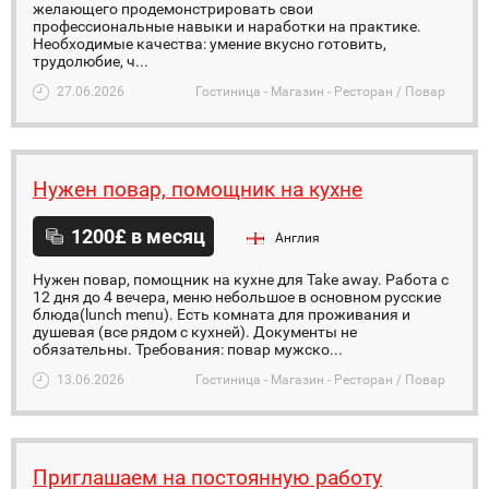
желающего продемонстрировать свои
профессиональные навыки и наработки на практике.
Необходимые качества: умение вкусно готовить,
трудолюбие, ч...
27.06.2026
Гостиница - Магазин - Ресторан / Повар
Нужен повар, помощник на кухне
1200£ в месяц
Англия
Нужен повар, помощник на кухне для Take away. Рaбота с
12 дня до 4 вечера, меню небольшое в основном русские
блюда(lunch menu). Есть комната для проживания и
душевая (все рядом с кухней). Документы не
обязательны. Требования: повар мужско...
13.06.2026
Гостиница - Магазин - Ресторан / Повар
Приглашаем на постоянную работу