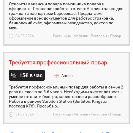
Открыты вакансии повара помощника повара и
официанта. Легальная работа в отелях Англии только для
граждан с паспортами Евросоюза. Предлагаем
оформление всех документов для работы: страховка,
банковский счёт, оформляем резиденство, доктор по
мес...
04.08.2026
Гостиница - Магазин - Ресторан / Повар
Требуется профессиональный повар
15£ в час
Англия
Требуется профессиональный повар для работы в семье 2
раза в неделю по 5-6 часов. Необходимы чистоплотность,
умение готовить быстро, качественно и разнообразно.
Работа в районе Surbiton Station (Surbiton, Kingston,
посткод KT6). Просьба о...
31.07.2026
Гостиница - Магазин - Ресторан / Повар