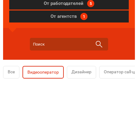
От работодателей
5
От агентств
1
Все
Дизайнер
Оператор call-це
Видеооператор