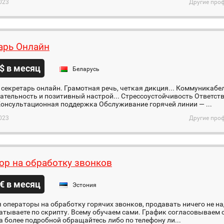
023
Другие проф
арь Онлайн
$ в месяц
Беларусь
 секретарь онлайн. Грамотная речь, четкая дикция... Коммуникабе
ательность и позитивный настрой... Стрессоустойчивость Ответс
онсультационная поддержка Обслуживание горячей линии — ...
023
Другие проф
ор на обработку звонков
€ в месяц
Эстония
 операторы на обработку горячих звонков, продавать ничего не на
атываете по скрипту. Всему обучаем сами. График согласовываем с 
а более подробной обращайтесь либо по телефону ли...