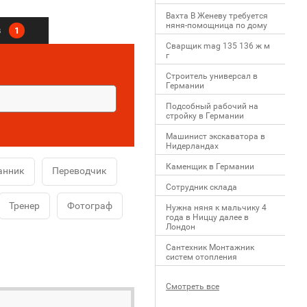
Вахта В Женеву требуется
няня-помощница по дому
в
1
Сварщик mag 135 136 ж м
г
Строитель универсал в
Германии
Подсобный рабочий на
стройку в Германии
Машинист экскаватора в
Нидерландах
Каменщик в Германии
анник
Переводчик
Сотрудник склада
Тренер
Фотограф
Нужна няня к мальчику 4
года в Ниццу далее в
Лондон
Сантехник Монтажник
систем отопления
Смотреть все