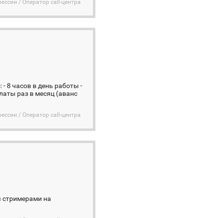
ессии / Оператор call-центра
- 8 часов в день работы -
латы раз в месяц (аванс
ессии / Оператор call-центра
тся модели для работы стримерами на