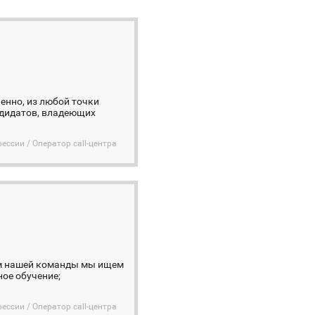
енно, из любой точки
ндидатов, владеющих
ессии / Оператор call-центра
том нашей команды мы ищем
ое обучение;
ессии / Оператор call-центра