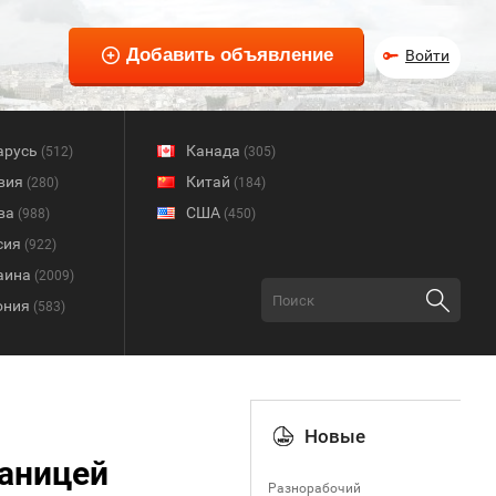
Войти
арусь
Канада
(512)
(305)
вия
Китай
(280)
(184)
ва
США
(988)
(450)
сия
(922)
аина
(2009)
ония
(583)
Новые
раницей
Разнорабочий