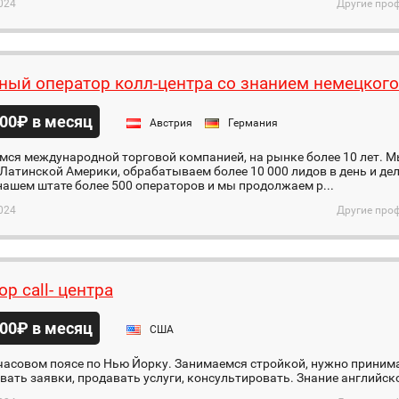
024
Другие проф
ный оператор колл-центра со знанием немецкого
00₽ в месяц
Австрия
Германия
ся международной торговой компанией, на рынке более 10 лет. М
Латинской Америки, обрабатываем более 10 000 лидов в день и дел
 нашем штате более 500 операторов и мы продолжаем р...
024
Другие проф
р call- центра
00₽ в месяц
США
часовом поясе по Нью Йорку. Занимаемся стройкой, нужно принима
ать заявки, продавать услуги, консультировать. Знание английск