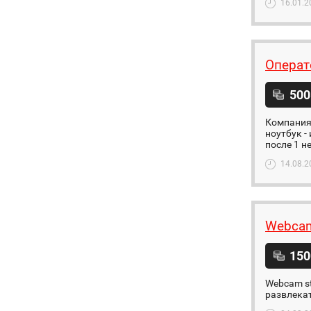
16.01.2
Операт
500
Компания 
ноутбук -
после 1 не
14.08.2
Webca
150
Webcam studio​ ​ ​ ​ 
развлекат