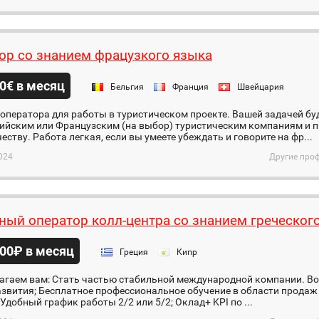
ор со знанием фрацузкого языка
0€ в месяц
Бельгия
Франция
Швейцария
оператора для работы в туристическом проекте. Вашей задачей б
ийским или Французским (на выбор) туристическим компаниям и п
еству. Работа легкая, если вы умеете убеждать и говорите на фр...
024
Другие проф
ный оператор колл-центра со знанием греческог
00₽ в месяц
Греция
Кипр
агаем вам: Стать частью стабильной международной компании. В
азвития; Бесплатное профессиональное обучение в области продаж 
 Удобный график работы 2/2 или 5/2; Оклад+ KPI по ...