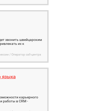
удет звонить швейцарским
ривлекать их к
ессии / Оператор call-центра
о языка
озможности карьерного
и работы в CRM -