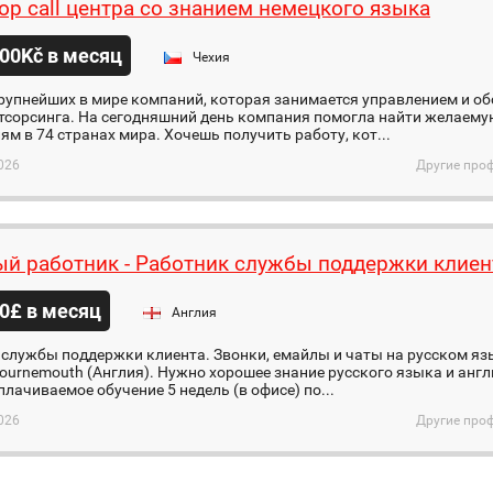
ор call центра со знанием немецкого языка
00Kč в месяц
Чехия
рупнейших в мире компаний, которая занимается управлением и о
тсорсинга. На сегодняшний день компания помогла найти желаему
ям в 74 странах мира. Хочешь получить работу, кот...
026
Другие проф
й работник - Работник службы поддержки клиен
0£ в месяц
Англия
службы поддержки клиента. Звонки, емайлы и чаты на русском яз
ournemouth (Англия). Нужно хорошее знание русского языка и анг
плачиваемое обучение 5 недель (в офисе) по...
026
Другие проф