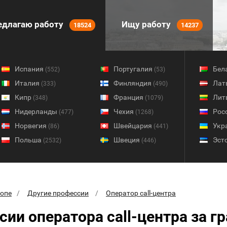
длагаю работу
Ищу работу
18524
14237
Испания
Португалия
Бел
(552)
(53)
Италия
Финляндия
Лат
(333)
(490)
Кипр
Франция
Лит
(348)
(1079)
Нидерланды
Чехия
Рос
(477)
(1268)
Норвегия
Швейцария
Укр
(86)
(441)
Польша
Швеция
Эст
(2532)
(446)
ропе
Другие профессии
Оператор call-центра
сии оператора call-центра за г