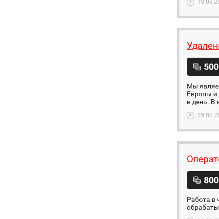
19.09.2
Удален
500
Мы являем
Европы и 
в день. В
29.02.2
Операто
800
Работа в 
обрабатыв