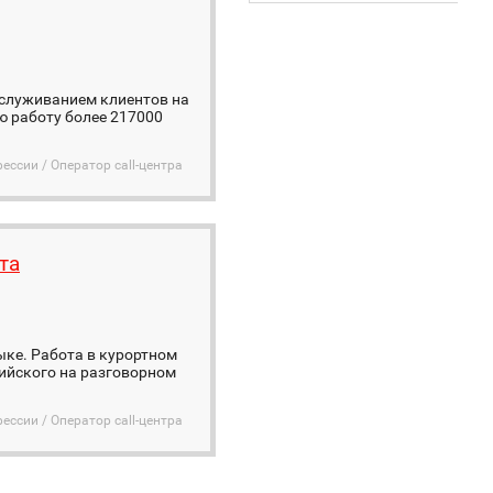
бслуживанием клиентов на
ю работу более 217000
ессии / Оператор call-центра
та
ыке. Работа в курортном
лийского на разговорном
ессии / Оператор call-центра