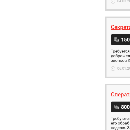
04.03.2
Секрет
150
Требуется
доброжел
звонков К
06.01.2
Операт
800
Требуются
его обраб
неделю. З