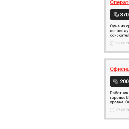
Операт
370
Одна из к
основе ау
соискател
02.08.2
Офисны
200
Работник 
городке B
уровне. О
05.06.2