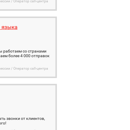
ессии / Оператор call-центра
 языка
ы работаем со странами
аем более 4 000 отправок
ессии / Оператор call-центра
ть звонки от клиентов,
ого!