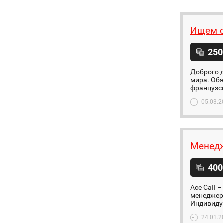
Ищем с
250
Доброго д
мира. Обя
французск
05.03.2
Менедж
400
Ace CaII 
менеджера
Индивидуа
24.01.2