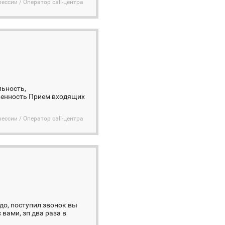
ессии / Оператор call-центра
льность,
твенность Прием входящих
ессии / Оператор call-центра
до, поступил звонок вы
вами, зп два раза в