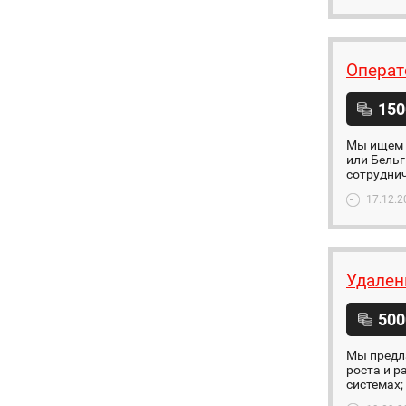
Операт
150
Мы ищем 
или Бельг
сотруднич
17.12.2
Удален
500
Мы предл
роста и р
системах;