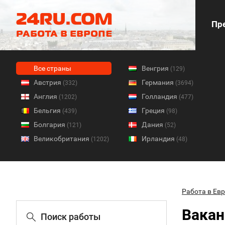
Пре
Все страны
Венгрия
(129)
Австрия
Германия
(332)
(3694)
Англия
Голландия
(1202)
(477)
Бельгия
Греция
(439)
(98)
Болгария
Дания
(121)
(52)
Великобритания
Ирландия
(1202)
(48)
Работа в Ев
Вакан
Поиск работы