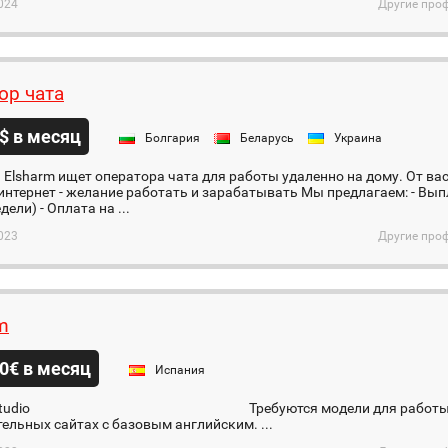
024
Другие проф
ор чата
$ в месяц
Болгария
Беларусь
Украина
Elsharm ищет оператора чата для работы удаленно на дому. От вас: 
 интернет - желание работать и зарабатывать Мы предлагаем: - Вып
дели) - Оплата на ...
023
Другие проф
m
0€ в месяц
Испания
​ ​ ​ ​ ​ ​ ​ ​ ​ ​ ​ ​ ​ ​ ​ ​ ​ ​ ​ ​ ​ ​ ​ ​ ​ ​ ​ ​ ​ ​ ​ ​ ​ ​ ​ ​ ​ ​ ​ ​ ​ ​ ​ ​ ​ ​ ​ ​ ​ ​ ​ ​ ​ ​ ​ ​ ​ ​ ​ ​ ​ ​ ​ ​ ​ ​ ​ ​ ​ ​ Требую
ельных сайтах с базовым английским. ...