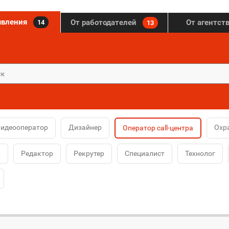
явления
От работодателей
От агентст
14
13
идеооператор
Дизайнер
Охр
Оператор call-центра
р
Редактор
Рекрутер
Специалист
Технолог