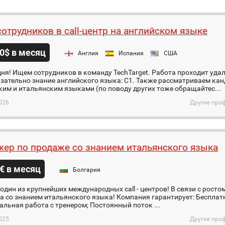
отрудников в call-центр на английском языке
0$ в месяц
Англия
Испания
США
ня! Ищем сотрудников в команду TechTarget. Работа проходит удал
зательно знание английского языка: C1. Также рассматриваем ка
им и итальянским языками (по поводу других тоже обращайтес...
026
Другие проф
ер по продаже со знанием итальянского языка
€ в месяц
Болгария
– один из крупнейших международных call - центров! В связи с рос
 со знанием итальянского языка! Компания гарантирует: Бесплатн
льная работа с тренером; Постоянный поток ...
025
Другие проф