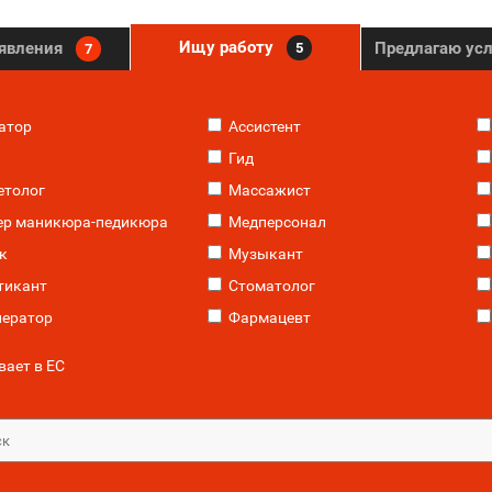
Ищу работу
ъявления
Предлагаю ус
5
7
атор
Ассистент
Гид
етолог
Массажист
ер маникюра-педикюра
Медперсонал
к
Музыкант
тикант
Стоматолог
ератор
Фармацевт
ает в ЕС