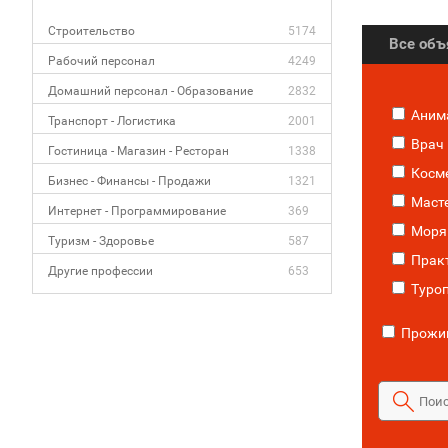
Строительство
5174
Все об
Рабочий персонал
4249
Домашний персонал - Образование
2832
Аним
Транспорт - Логистика
2001
Врач
Гостиница - Магазин - Ресторан
1338
Косм
Бизнес - Финансы - Продажи
1321
Маст
Интернет - Программирование
369
Моря
Туризм - Здоровье
587
Прак
Другие профессии
653
Туроп
Прожив