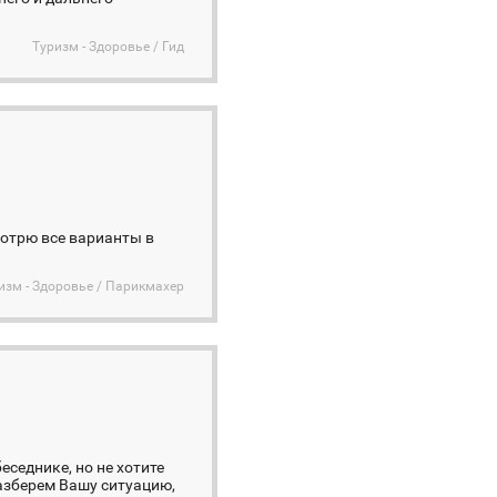
Туризм - Здоровье / Гид
мотрю все варианты в
изм - Здоровье / Парикмахер
еседнике, но не хотите
азберем Вашу ситуацию,