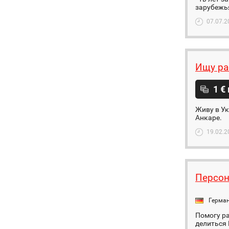
зарубежья
07.07.2
Ищу ра
1 €
Живу в Ук
Анкаре.
19.02.2
Персон
Герма
Помогу ра
делиться