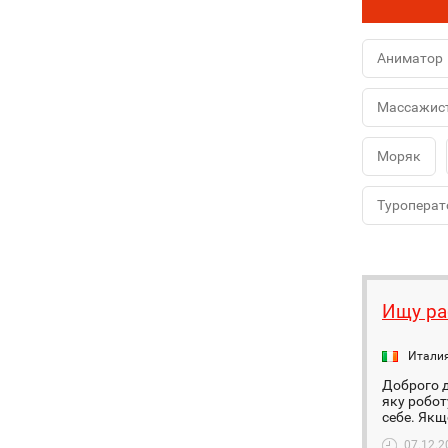
Аниматор
Массажис
Моряк
Туроперат
Ищу ра
Итали
Доброго д
яку робот
себе. Якщ
07.12.2