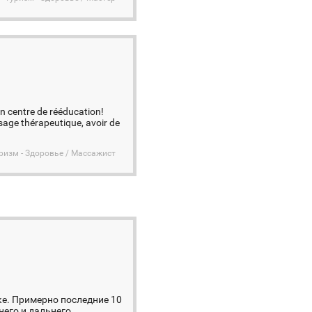
un centre de rééducation!
ssage thérapeutique, avoir de
ризм - Здоровье / Массажист
ске. Примерно последние 10
него и дальнего