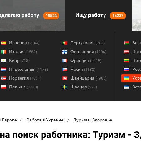
длагаю работу
Ищу работу
18524
14237
Испания
Португалия
Бел
(2044)
(208)
Италия
Финляндия
Лат
(1583)
(1296)
Кипр
Франция
Лит
(718)
(2619)
Нидерланды
Чехия
Рос
(1178)
(1182)
Норвегия
Швейцария
Укр
(1061)
(1985)
Польша
Швеция
Эст
(1330)
(970)
в Европе
Работа в Украине
Туризм - Здоровье
на поиск работника: Туризм - 