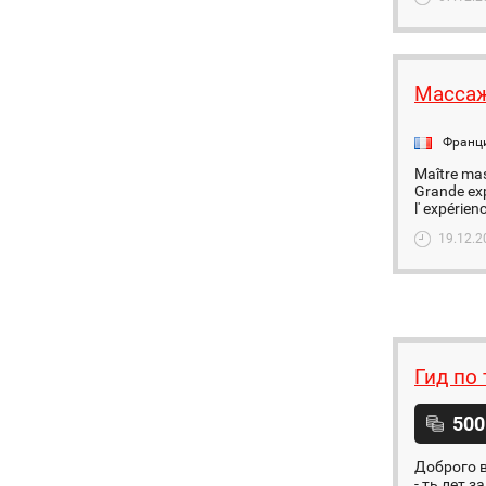
Массаж
Франц
Maître mas
Grande exp
l' expérien
19.12.2
Гид по
500
Доброго в
- ть лет 