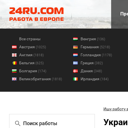
Пре
Все страны
Венгрия
(136)
Австрия
Германия
(1025)
(5218)
Англия
Голландия
(1818)
(1178)
Бельгия
Греция
(625)
(382)
Болгария
Дания
(174)
(348)
Великобритания
Ирландия
(1818)
(184)
Ищу работу 
Украи
Поиск работы