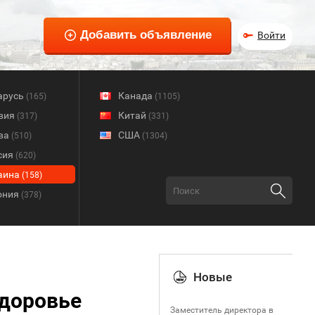
Войти
арусь
Канада
(165)
(1105)
вия
Китай
(317)
(331)
ва
США
(510)
(1304)
сия
(620)
аина
(158)
ония
(378)
Новые
Здоровье
Заместитель директора в