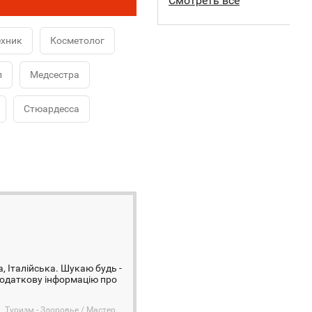
Смотреть все
ехник
Косметолог
л
Медсестра
Стюардесса
, Італійська. Шукаю будь -
 додаткову інформацію про
Туризм - Здоровье / Мастер