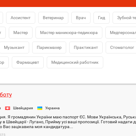
Ассистент
Ветеринар
Врач
Гид
Зубной т
т
Мастер
Мастер маникюра-педикюра
Медперсона
Музыкант
Парикмахер
Практикант
Стоматолог
ор
Фармацевт
Медицинский работник
боту
я
Швейцария
Украина
ня. Я громадянин України маю паспорт ЄС. Мови Українська, Руська
у в Швейцарії - Лугано, Прийму усі ваші пропозиції. Готовий надати
о Вас зацікавила моя кандидатура...
023