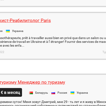
ист-Реабилитолог Paris
ия
Украина
sothérapeute, prêt à travailler aussi bien en privé que dans un salon ou 
érience de travail en Ukraine et à l' étranger! Fournir des services de ma
ce avec les enfa...
022
Ту
 туризму Менеджер по туризму
 € в месяц
Беларусь
Россия
Украина
ремени суток! Меня зовут Дмитрий, мне 29 - ть лет и я живу в Мин
занимаюсь организацией собственных путешествий по странам ближ