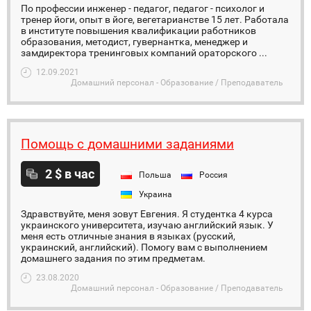
По профессии инженер - педагог, педагог - психолог и
тренер йоги, опыт в йоге, вегетарианстве 15 лет. Работала
в институте повышения квалификации работников
образования, методист, гувернантка, менеджер и
замдиректора тренинговых компаний ораторского ...
12.09.2021
Домашний персонал - Образование / Преподаватель
Помощь с домашними заданиями
2 $ в час
Польша
Россия
Украина
Здравствуйте, меня зовут Евгения. Я студентка 4 курса
украинского университета, изучаю английский язык. У
меня есть отличные знания в языках (русский,
украинский, английский). Помогу вам с выполнением
домашнего задания по этим предметам.
23.08.2020
Домашний персонал - Образование / Преподаватель