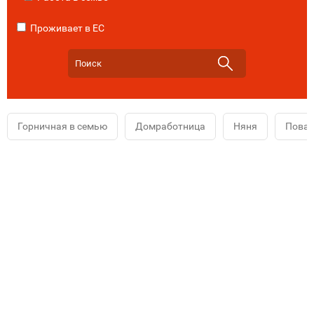
Проживает в ЕС
Горничная в семью
Домработница
Няня
Повар