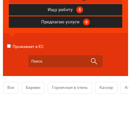
Ищу работу
5
Предлагаю услуги
0
Проживает в ЕС
Все
Бармен
Горничная в отель
Кассир
Ко