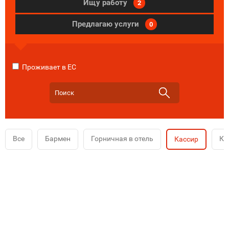
Ищу работу
2
Предлагаю услуги
0
Проживает в ЕС
Все
Бармен
Горничная в отель
Ко
Кассир