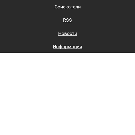
Соискатели
RSS
Новости
Информация
Биржи труда
Вход на сайт
Регистрация на сайте
Каталог
Пользовательское соглашение
Восстановление пароля