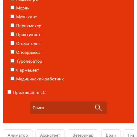
Моряк
Музыкант
Парикмахер
Практикант
Стоматолог
Стюардесса
Туроператор
Фармацевт
Медицинский работник
Проживает в ЕС
Аниматор
Ассистент
Ветеринар
Врач
Гид