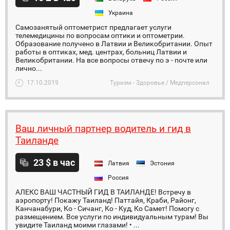
Украина
Самозанятый оптометрист предлагает услуги
телемедицины по вопросам оптики и оптометрии.
Образование получено в Латвии и Великобритании. Опыт
работы в оптиках, мед. центрах, больниц Латвии и
Великобритании. На все вопросы отвечу по э - почте или
лично...
17.10.2019
Туризм - Здоровье / Медперсонал
Ваш личный партнер водитель и гид в
Таиланде
23 $ в час
Латвия
Эстония
Россия
АЛЕКС ВАШ ЧАСТНЫЙ ГИД В ТАИЛАНДЕ! Встречу в
аэропорту! Покажу Таиланд! Паттайя, Краби, Районг,
Канчанабури, Ко - Сичанг, Ко - Куд, Ко Самет! Помогу с
размещением. Все услуги по индивидуальным турам! Вы
увидите Таиланд моими глазами! • ...