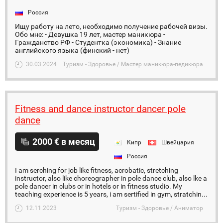
Россия
Ищу работу на лето, необходимо получение рабочей визы.
Обо мне: - Девушка 19 лет, мастер маникюра -
Гражданство РФ - Студентка (экономика) - Знание
английского языка (финский - нет)
30.03.2024
Туризм - Здоровье / Мастер маникюра-педикюра
Fitness and dance instructor dancer pole
dance
2000 € в месяц
Кипр
Швейцария
Россия
I am serching for job like fitness, acrobatic, stretching
instructor, also like choreographer in pole dance club, also lke a
pole dancer in clubs or in hotels or in fitness studio. My
teaching experience is 5 years, i am sertified in gym, stratchin...
12.11.2023
Туризм - Здоровье / Аниматор