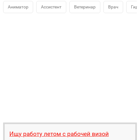
Аниматор
Ассистент
Ветеринар
Врач
Гид
Ищу работу летом с рабочей визой