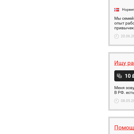
Норве
Мы семейн
опыт рабо
привычек.
20.06.2
Ищу ра
10 
Меня зов
В РФ. ест
08.05.2
Помощн