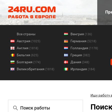
Пре
Все страны
Венгрия
(136)
Австрия
Германия
(1025)
(5218)
Англия
Голландия
(1818)
(1178)
Бельгия
Греция
(625)
(382)
Болгария
Дания
(174)
(348)
Великобритания
Ирландия
(1818)
(184)
Ищу работу 
Поиск
Поиск работы