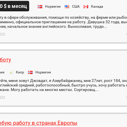
0 $ в месяц
Норвегия
США
Канада
ту в сфере обслуживания, помощи по хозяйству, на ферме или ры
а именно, официальное приглашение на работу. Девушка 32 года, в
ие, начальное знание английского. Выносливая, трудо...
022
боту
ния
Кипр
Норвегия
йте, меня зовут Джовдат, я Азербайджанец, мне 27лет, рост 184, з
нглийский средний, работоспособный, быстро учусь, хочу работать 
ане. Могу работать на многих местах. Сортировщ...
022
бую работу в странах Европы