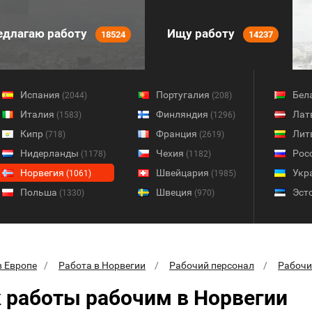
длагаю работу
Ищу работу
18524
14237
Испания
Португалия
Бел
(2044)
(208)
Италия
Финляндия
Лат
(1583)
(1296)
Кипр
Франция
Лит
(718)
(2619)
Нидерланды
Чехия
Рос
(1178)
(1182)
Норвегия
Швейцария
Укр
(1061)
(1985)
Польша
Швеция
Эст
(1330)
(970)
в Европе
Работа в Норвегии
Рабочий персонал
Рабочи
 работы рабочим в Норвегии