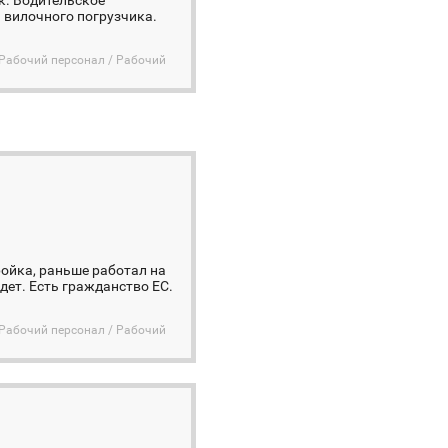
к. Водительское
 вилочного погрузчика.
Рабочий персонал / Рабочий
ройка, раньше работал на
дет. Есть гражданство ЕС.
Рабочий персонал / Рабочий