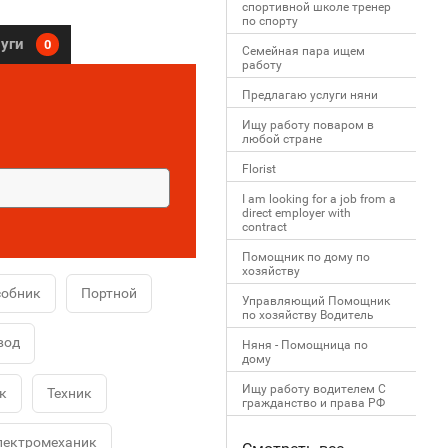
спортивной школе тренер
по спорту
луги
0
Семейная пара ищем
работу
Предлагаю услуги няни
Ищу работу поваром в
любой стране
Florist
I am looking for a job from a
direct employer with
contract
Помощник по дому по
хозяйству
собник
Портной
Управляющий Помощник
по хозяйству Водитель
вод
Няня - Помощница по
дому
Ищу работу водителем С
к
Техник
гражданство и права РФ
лектромеханик