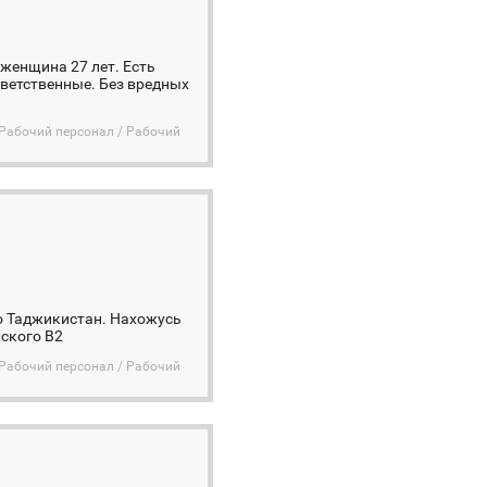
 женщина 27 лет. Есть
тветственные. Без вредных
Рабочий персонал / Рабочий
о Таджикистан. Нахожусь
йского B2
Рабочий персонал / Рабочий