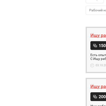
Рабочий н
Ищу ра
150
Есть опыт
C Ищу раб
03.10.2
Ищу ра
200