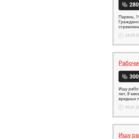
280
Парень, 1
Гражданст
стремление
04.05.2
Рабочи
300
Ищу работ
лет, 8 ме
вредных п
05.01.2
Ищу ра