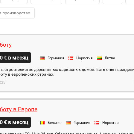
а производство
боту
0 € в месяц
Германия
Норвегия
Литва
 в строительстве деревянных каркасных домов. Есть опыт вождения
оту в европейских странах.
025
боту в Европе
0 € в месяц
Бельгия
Германия
Норвегия