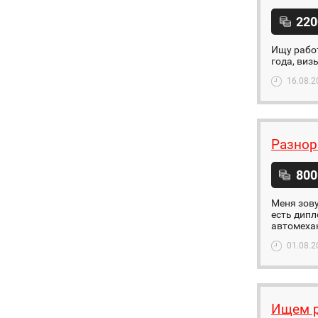
220
Ищу работ
года, виз
16.08.2
Разнор
800
Меня зову
есть дипл
автомехан
01.08.2
Ищем р