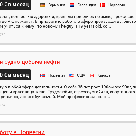
0 € в месяц
Германия
Голландия
Норвегия
9 лет, полностью здоровый, вредных привычек не имею, проживаю в
во РК, не женат. В приоретите работа в сфере производства, быстр
 учиться к чему - то новому The guy is 19 years old, co...
024
й судно добыча нефти
0 € в месяц
Норвегия
США
Канада
у в любой сфере деятельности. О себе 35 лет рост 190см вес 90кг, же
сяцев и красавица жена. Трудолюбив, стрессоустойчив, спортивного
ривычек, легко обучаемый. Мой профессиональные ...
024
боту в Норвегии