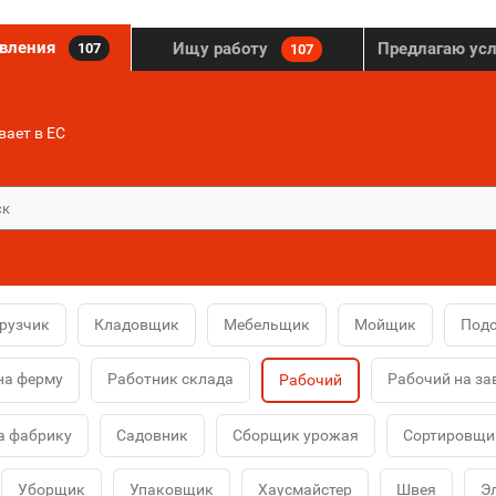
явления
Ищу работу
Предлагаю ус
107
107
ает в ЕС
рузчик
Кладовщик
Мебельщик
Мойщик
Под
на ферму
Работник склада
Рабочий на за
Рабочий
а фабрику
Садовник
Сборщик урожая
Сортировщи
Уборщик
Упаковщик
Хаусмайстер
Швея
Э