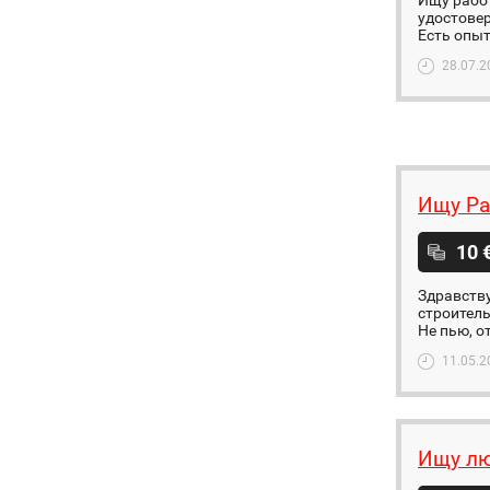
Ищу работ
удостовер
Есть опыт
28.07.2
Ищу Ра
10 
Здравству
строитель
Не пью, о
11.05.2
Ищу люб