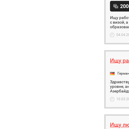
200
Ищу рабо
с визой, 
образован
04.04.2
Ищу ра
Герма
Здравству
уровне, а
Азербайдж
10.03.2
Ищу лю