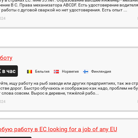
у в странах ЕС. Мне 35 лет. Образование высшее Инженер - механи
ение В С. Права механизатора ABCDF. Есть удостоверение водителя
 работы с дуговой сваркой но нет удостоверения. Есть опыт ...
024
боту
€ в час
Бельгия
Норвегия
Финляндия
йте, ищу работу на рыб заводе или других предприятиях, так же ст
стве дорог. Быстро обучаюсь и соображаю как надо, проблем не бу
т слова совсем. Вырос в деревне, тяжёлой рабо...
024
ую работу в ЕС looking for a job of any EU