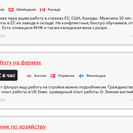
гия
Швейцария
Канада
ая пара ищем работу в странах ЕС, США, Канады. Мужчина 30 лет,
ты в ЕС на заводе и складе. Не конфликтные, быстро обучаемся, о
 Есть словацкое ВНЖ и также канадская виза с разре...
022
боту на фермах
£ в час
Англия
Норвегия
Финляндия
ут Шохрух ищу работу на стройке можно подсобником. Гражданств
ь опыт работы в UK 6мес. суммарный опыт работы 2г Знание англи
022
ик по хозяйству