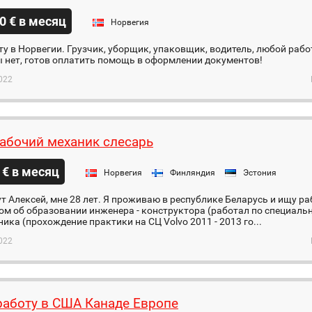
0 € в месяц
Норвегия
у в Норвегии. Грузчик, уборщик, упаковщик, водитель, любой рабо
ы нет, готов оплатить помощь в оформлении документов!
022
абочий механик слесарь
 € в месяц
Норвегия
Финляндия
Эстония
т Алексей, мне 28 лет. Я проживаю в республике Беларусь и ищу ра
ом об образовании инженера - конструктора (работал по специально
ика (прохождение практики на СЦ Volvo 2011 - 2013 го...
022
аботу в США Канаде Европе