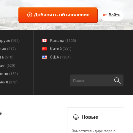
Войти
арусь
Канада
(165)
(1105)
вия
Китай
(317)
(331)
ва
США
(510)
(1304)
сия
(620)
аина
(158)
ония
(378)
й
Новые
Заместитель директора в