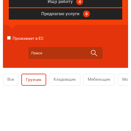
Ищу работу
4
Предлагаю услуги
0
Проживает в ЕС
Все
Кладовщик
Мебельщик
Мой
Грузчик