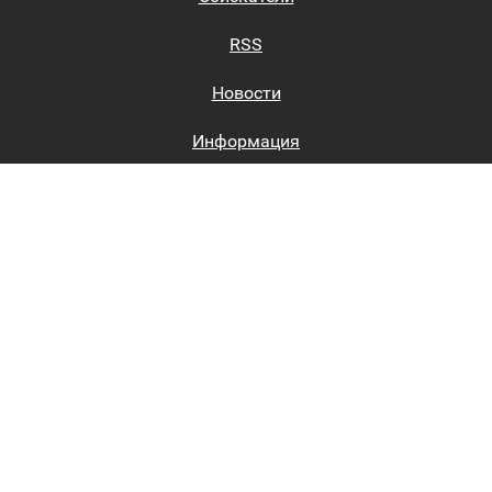
RSS
Новости
Информация
Биржи труда
Вход на сайт
Регистрация на сайте
Каталог
Пользовательское соглашение
Восстановление пароля
Реклама на сайте