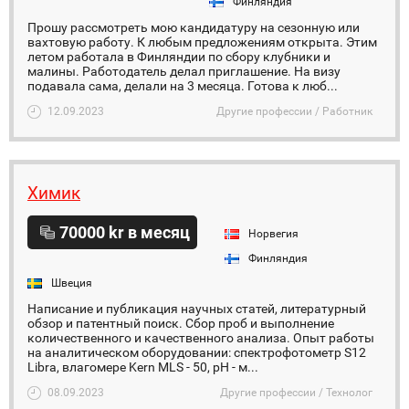
Финляндия
Прошу рассмотреть мою кандидатуру на сезонную или
вахтовую работу. К любым предложениям открыта. Этим
летом работала в Финляндии по сбору клубники и
малины. Работодатель делал приглашение. На визу
подавала сама, делали на 3 месяца. Готова к люб...
12.09.2023
Другие профессии / Работник
Химик
70000 kr в месяц
Норвегия
Финляндия
Швеция
Написание и публикация научных статей, литературный
обзор и патентный поиск. Сбор проб и выполнение
количественного и качественного анализа. Опыт работы
на аналитическом оборудовании: спектрофотометр S12
Libra, влагомере Kern MLS - 50, pH - м...
08.09.2023
Другие профессии / Технолог