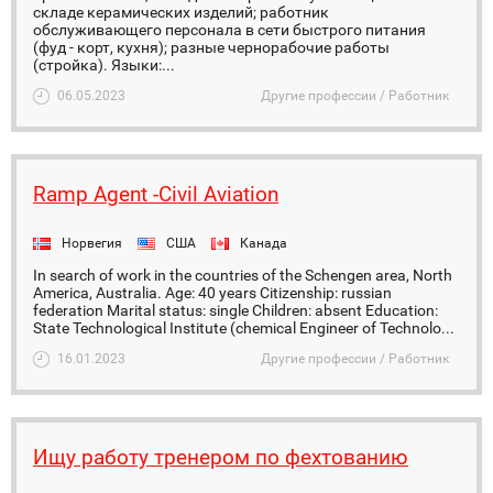
складе керамических изделий; работник
обслуживающего персонала в сети быстрого питания
(фуд - корт, кухня); разные чернорабочие работы
(стройка). Языки:...
06.05.2023
Другие профессии / Работник
Ramp Agent -Civil Aviation
Норвегия
США
Канада
In search of work in the countries of the Schengen area, North
America, Australia. Age: 40 years Citizenship: russian
federation Marital status: single Children: absent Education:
State Technological Institute (chemical Engineer of Technolo...
16.01.2023
Другие профессии / Работник
Ищу работу тренером по фехтованию