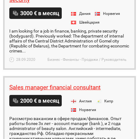
3000 € в месяц
Дания
Норвегия
Швейцария
I am looking for a job in finance, banking, private security
(bodyguard). Previously worked: The department of internal
affairs of the Central District Administration of Gomel city
(Republic of Belarus), the Department for combating economic
crimes...
28.09.2020
Бизнес - Финансы - Продажи / Руководитель
Sales manager financial consultant
2000 € в месяц
Англия
Кипр
Норвегия
Рассмотрю вакансии в сфере продаж/финансов. Опыт
работы более 3х лет - account manager (bank ), и 2 года
administrator of beauty salon. Английский - intermediate,
гражданство Рф. Обладаю прекрасными
коммуникативными навыками, умею работать в ре...