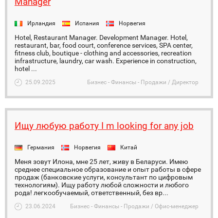
Manager
Ирландия
Испания
Норвегия
Hotel, Restaurant Manager. Development Manager. Hotel,
restaurant, bar, food court, conference services, SPA center,
fitness club, boutique - clothing and accessories, recreation
infrastructure, laundry, car wash. Experience in construction,
hotel ...
25.09.2025
Бизнес - Финансы - Продажи / Директор
Ищу любую работу I m looking for any job
Германия
Норвегия
Китай
Меня зовут Илона, мне 25 лет, живу в Беларуси. Имею
среднее специальное образование и опыт работы в сфере
продаж (банковские услуги, консультант по цифровым
технологиям). Ищу работу любой сложности и любого
рода! легкообучаемый, ответственный, без вр...
23.06.2024
Бизнес - Финансы - Продажи / Офис-менеджер