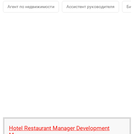
Агент по недвижимости
Ассистент руководителя
Биз
Hotel Restaurant Manager Development