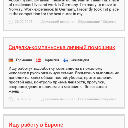
About myself: Ukrainian medical nurse. Name: Valentina. Place
of residence: I live and work in Germany. I' m ready to move to
Norway. Work experience: In Germany, I recently took 1st place
in the competition for the best nurse in my ...
23.02.2023
Домашний персонал - Образование / Сиделка
Сиделка-компаньонка личный помощник
Германия
Норвегия
Финляндия
Ищу работу/подработку компаньона к пожилому
человеку в русскоязычную семью. Возможно выполнение
дополнительных обязанностей: уборка, приготовление
простой еды, контроль приема лекарств, прогулки,
сопровождение к врачам и в магазины. Энергичная
женщ...
15.02.2023
Домашний персонал - Образование / Сиделка
Ищу работу в Европе