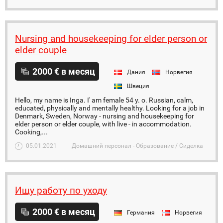
Nursing and housekeeping for elder person or
elder couple
2000 € в месяц
Дания
Норвегия
Швеция
Hello, my name is Inga. I' am female 54 y. o. Russian, calm,
educated, physically and mentally healthy. Looking for a job in
Denmark, Sweden, Norway - nursing and housekeeping for
elder person or elder couple, with live - in accommodation.
Cooking,...
05.01.2021
Домашний персонал - Образование / Сиделка
Ищу работу по уходу
2000 € в месяц
Германия
Норвегия