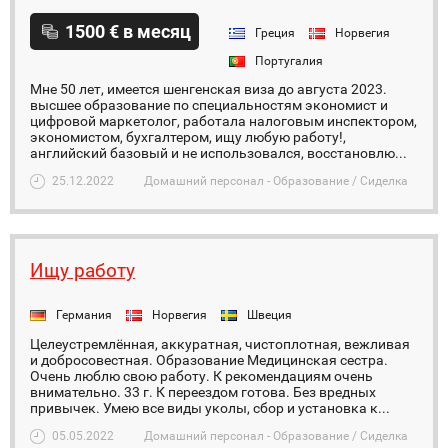
1500 € в месяц
Греция
Норвегия
Португалия
Мне 50 лет, имеется шенгенская виза до августа 2023.
высшее образование по специальностям экономист и
цифровой маркетолог, работала налоговым инспектором,
экономистом, бухгалтером, ищу любую работу!,
английский базовый и не использовался, восстановлю...
25.12.2022
Домашний персонал - Образование / Сиделка
Ищу работу
Германия
Норвегия
Швеция
Целеустремлённая, аккуратная, чистоплотная, вежливая
и добросовестная. Образование Медицинская сестра.
Очень люблю свою работу. К рекомендациям очень
внимательно. 33 г. К переездом готова. Без вредных
привычек. Умею все виды уколы, сбор и установка к...
05.05.2022
Домашний персонал - Образование / Сиделка