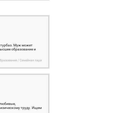
 турбаз. Муж может
высшее образование и
бразование / Семейная пара
олюбивые,
физическому труду. Ищем