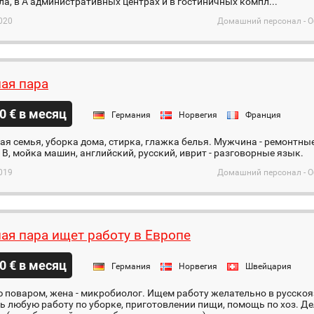
а, в А административных центрах и в гостиничных компл...
020
Домашний персонал - О
ая пара
0 € в месяц
Германия
Норвегия
Франция
я семья, уборка дома, стирка, глажка белья. Мужчина - ремонтны
 В, мойка машин, английский, русский, иврит - разговорные язык.
019
Домашний персонал - О
ая пара ищет работу в Европе
0 € в месяц
Германия
Норвегия
Швейцария
 поваром, жена - микробиолог. Ищем работу желательно в русско
 любую работу по уборке, приготовлении пищи, помощь по хоз. Дел