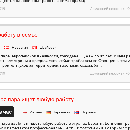
 (есть большой опыт работы аниматорами).
019
Домашний персонал - О
аботу в семье
я
Норвегия
Швейцария
пара, европейской внешности, граждане ЕС, нам по 45 лет. Ищем ра
ть все страны и предложения, сейчас работаем во Франции в семье
троитель, уход за территорией, газонами, садом, ба...
019
Домашний персонал - О
ая пара ищет любую работу
 в час
Англия
Германия
Норвегия
пара из Литвы ищет любую работу в странах Европы. Есть опыт ра
х и кафе также профессиональный опыт фотосьёмки. Говорим по р