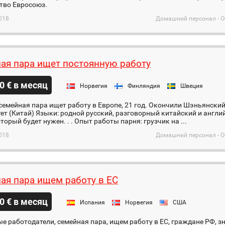
тво Евросоюз.
018
Домашний персонал - О
ая пара ищет постоянную работу
0 € в месяц
Норвегия
Финляндия
Швеция
емейная пара ищет работу в Европе, 21 год. Окончили Шэньянски
ет (Китай) Языки: родной русский, разговорный китайский и англи
оторый будет нужен. . . Опыт работы парня: грузчик на ...
018
Домашний персонал - О
ая пара ищем работу в ЕС
0 € в месяц
Испания
Норвегия
США
 работодатели, семейная пара, ищем работу в ЕС, граждане РФ, зн