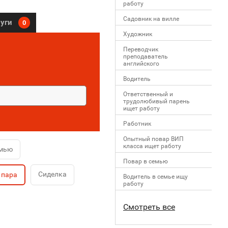
работу
Садовник на вилле
луги
0
Художник
Переводчик
преподаватель
английского
Водитель
Ответственный и
трудолюбивый парень
ищет работу
Работник
Опытный повар ВИП
класса ищет работу
емью
Повар в семью
Сиделка
 пара
Водитель в семье ищу
работу
Смотреть все