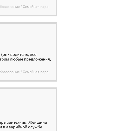
бразование / Семейная пара
он - водитель, все
мотрим любые предложения,
бразование / Семейная пара
сарь сантехник. Женщина
 и в аварийной службе