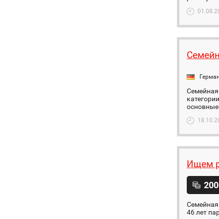
01.08.2
Семейн
Герма
Семейная 
категории
основные 
18.10.2
Ищем р
200
Семейная 
46 лет па