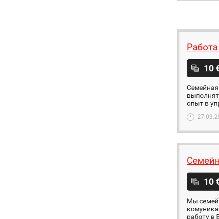
Работа
10 
Семейная 
выполнят
опыт в у
27.03.2
Семейн
10 
Мы семейн
комуника
работу в 