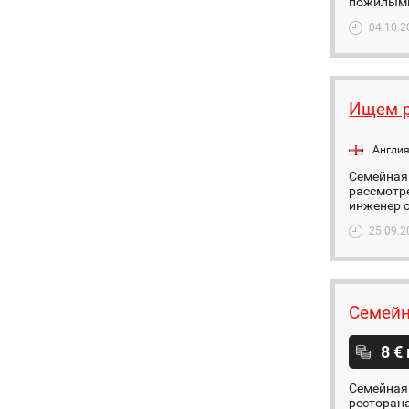
пожилыми
04.10.2
Ищем р
Англи
Семейная 
рассмотре
инженер с
25.09.2
Семейн
8 €
Семейная 
ресторана