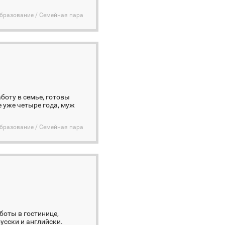
бразование / Семейная пара
боту в семье, готовы
 уже четыре года, муж
бразование / Семейная пара
боты в гостинице,
усски и английски.