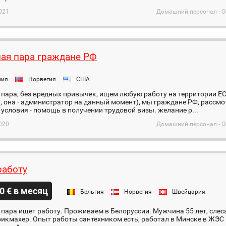
021
Домашний персонал - О
ая пара граждане РФ
ния
Норвегия
США
пара, без вредных привычек, ищем любую работу на территории ЕС (
, она - администратор на данный момент), мы граждане РФ, расс
условия - помощь в получении трудовой визы. желание р...
020
Домашний персонал - О
аботу
0 € в месяц
Бельгия
Норвегия
Швейцария
пара ищет работу. Проживаем в Белоруссии. Мужчина 55 лет, сле
рикмахер. Опыт работы сантехником есть, работал в Минске в ЖЭС