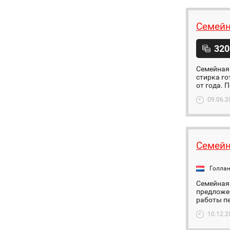
Семейн
320
Семейная 
стирка г
от года. 
09.06.2
Семейн
Голла
Семейная 
предложе
работы пе
10.12.2