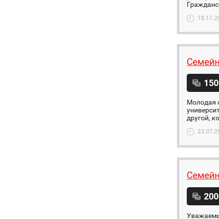
Гражданс
18.11.2
Семейн
150
Молодая с
университ
другой, к
23.07.2
Семейн
200
Уважаемые