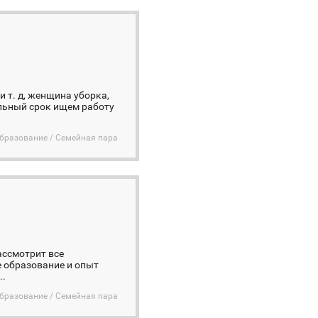
 т. д, женщина уборка,
льный срок ищем работу
бразование / Семейная пара
ассмотрит все
 образование и опыт
..
бразование / Семейная пара