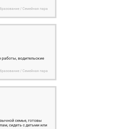
бразование / Семейная пара
е работы, водительские
бразование / Семейная пара
язычной семье, готовы
ам, сидеть с детьми или