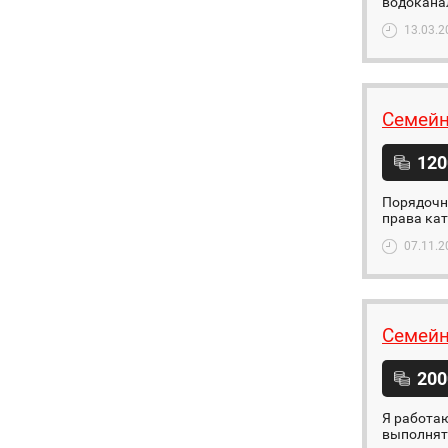
водоканал
13.03.2
Семейн
120
Порядочна
права кат
07.11.2
Семейн
200
Я работаю
выполнять