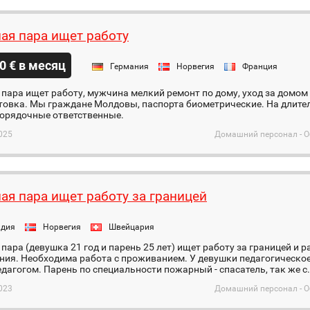
ая пара ищет работу
0 € в месяц
Германия
Норвегия
Франция
пара ищет работу, мужчина мелкий ремонт по дому, уход за домом и
отовка. Мы граждане Молдовы, паспорта биометрические. На длите
Порядочные ответственные.
025
Домашний персонал - О
ая пара ищет работу за границей
ндия
Норвегия
Швейцария
пара (девушка 21 год и парень 25 лет) ищет работу за границей и р
ния. Необходима работа с проживанием. У девушки педагогическое
дагогом. Парень по специальности пожарный - спасатель, так же с.
023
Домашний персонал - О