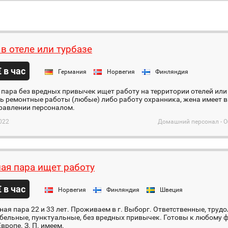
 в отеле или турбазе
€ в час
Германия
Норвегия
Финляндия
пара без вредных привычек ищет работу на территории отелей или
ь ремонтные работы (любые) либо работу охранника, жена имеет 
правлении персоналом.
022
Домашний персонал - О
ая пара ищет работу
€ в час
Норвегия
Финляндия
Швеция
ая пара 22 и 33 лет. Проживаем в г. Выборг. Ответственные, труд
бельные, пунктуальные, без вредных привычек. Готовы к любому 
Европе. З. П. имеем.