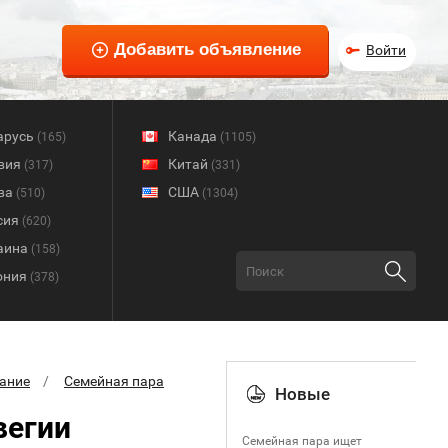
Войти
арусь
Канада
(165)
(1105)
вия
Китай
(317)
(331)
ва
США
(510)
(1304)
сия
(620)
аина
(158)
ония
(378)
ание
Семейная пара
Новые
вегии
Семейная пара ищет