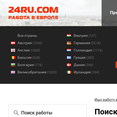
Пре
Все страны
Венгрия
(137)
Австрия
Германия
(1028)
(5218)
Англия
Голландия
(1820)
(1178)
Бельгия
Греция
(628)
(382)
Болгария
Дания
(174)
(349)
Великобритания
Ирландия
(1820)
(184)
Ищу работу 
Поиск
Поиск работы