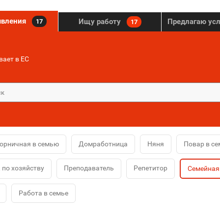
явления
Ищу работу
Предлагаю ус
17
17
ает в ЕС
орничная в семью
Домработница
Няня
Повар в с
по хозяйству
Преподаватель
Репетитор
Семейная
Работа в семье