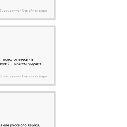
бразование / Семейная пара
й технологический
йский. . можем выучить
бразование / Семейная пара
ание русского языка,