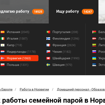
длагаю работу
Ищу работу
18525
14247
Испания
Португалия
Бел
(2045)
(208)
Италия
Финляндия
Лат
(1587)
(1296)
Кипр
Франция
Лит
(718)
(2624)
Нидерланды
Чехия
Рос
(1178)
(1182)
Норвегия
Швейцария
Укр
(1063)
(1990)
Польша
Швеция
Эст
(1331)
(970)
в Европе
Работа в Норвегии
Домашний персонал - Образов
 работы семейной парой в Нор