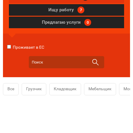
Ищу работу
7
Предлагаю услуги
0
Проживает в ЕС
Все
Грузчик
Кладовщик
Мебельщик
Мой