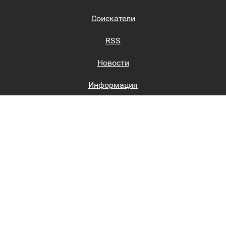
Соискатели
RSS
Новости
Информация
Биржи труда
Вход на сайт
Регистрация на сайте
Каталог
Пользовательское соглашение
Восстановление пароля