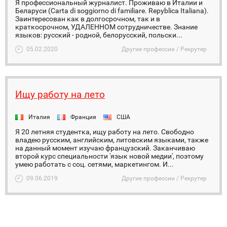
Я профессиональный журналист. Проживаю в Италии и
Беларуси (Carta di soggiorno di familiare. Repyblica Italiana).
Заинтересован как в долгосрочном, так и в
краткосрочном, УДАЛЕННОМ сотрудничестве. Знание
языков: русский - родной, белорусский, польски...
05.02.2020
Другие профессии / Рекрутер
Ищу работу на лето
Италия
Франция
США
Я 20 летняя студентка, ищу работу на лето. Свободно
владею русским, английским, литовским языками, также
на данный момент изучаю французский. Заканчиваю
второй курс специальности 'язык новой медии', поэтому
умею работать с соц. сетями, маркетингом. И...
09.06.2019
Другие профессии / Рекрутер