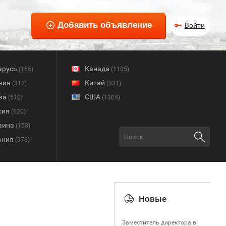
Войти
арусь
Канада
(165)
(1105)
вия
Китай
(317)
(331)
ва
США
(510)
(1304)
сия
(620)
аина
(158)
ония
(378)
Новые
Заместитель директора в