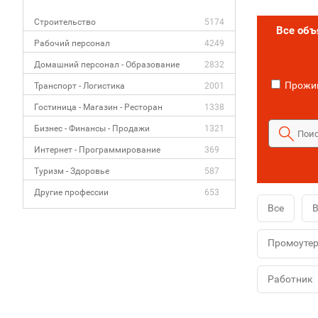
Строительство
5174
Все об
Рабочий персонал
4249
Домашний персонал - Образование
2832
Прожив
Транспорт - Логистика
2001
Гостиница - Магазин - Ресторан
1338
Бизнес - Финансы - Продажи
1321
Интернет - Программирование
369
Туризм - Здоровье
587
Другие профессии
653
Все
В
Промоуте
Работник