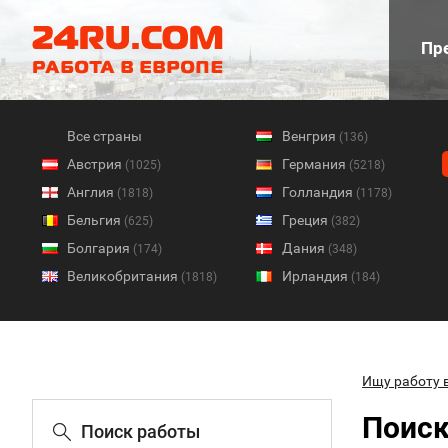
Пре
Все страны
Венгрия
(136)
Австрия
Германия
(1025)
(5218)
Англия
Голландия
(1818)
(1178)
Бельгия
Греция
(625)
(382)
Болгария
Дания
(174)
(348)
Великобритания
Ирландия
(1818)
(184)
Ищу работу 
Поиск
Поиск работы