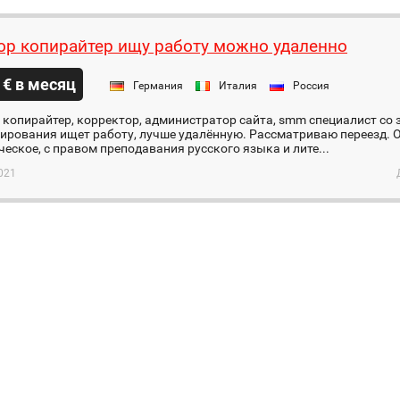
ор копирайтер ищу работу можно удаленно
 € в месяц
Германия
Италия
Россия
 копирайтер, корректор, администратор сайта, smm специалист со 
ирования ищет работу, лучше удалённую. Рассматриваю переезд. 
еское, с правом преподавания русского языка и лите...
021