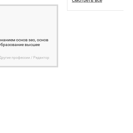
Смотреть все
знанием основ seo, основ
Образование высшее
Другие профессии / Редактор