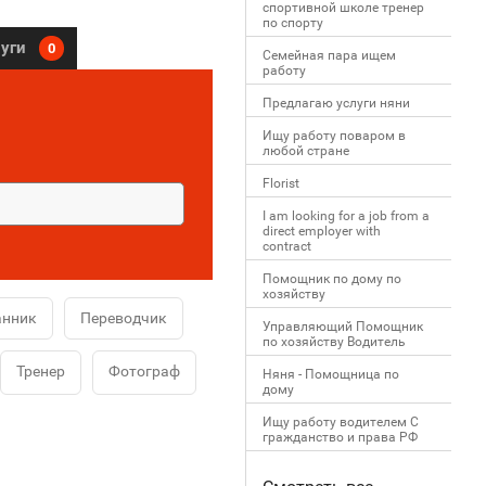
спортивной школе тренер
по спорту
луги
0
Семейная пара ищем
работу
Предлагаю услуги няни
Ищу работу поваром в
любой стране
Florist
I am looking for a job from a
direct employer with
contract
Помощник по дому по
хозяйству
анник
Переводчик
Управляющий Помощник
по хозяйству Водитель
Тренер
Фотограф
Няня - Помощница по
дому
Ищу работу водителем С
гражданство и права РФ