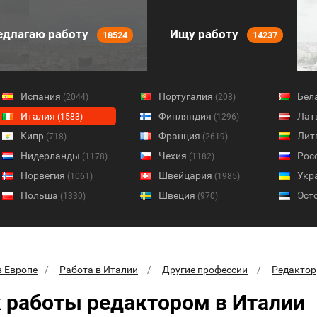
длагаю работу
Ищу работу
18524
14237
Испания
Португалия
Бел
(2044)
(208)
Италия
Финляндия
Лат
(1583)
(1296)
Кипр
Франция
Лит
(718)
(2619)
Нидерланды
Чехия
Рос
(1178)
(1182)
Норвегия
Швейцария
Укр
(1061)
(1985)
Польша
Швеция
Эст
(1330)
(970)
в Европе
Работа в Италии
Другие профессии
Редактор
 работы редактором в Италии