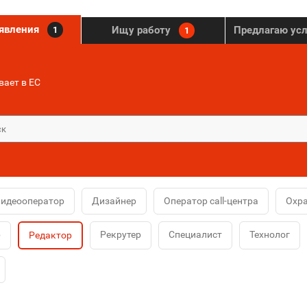
ъявления
Ищу работу
Предлагаю ус
1
1
ает в ЕС
идеооператор
Дизайнер
Оператор call-центра
Охр
р
Рекрутер
Специалист
Технолог
Редактор